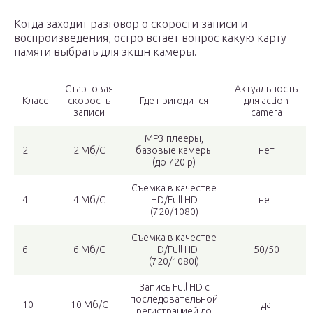
Когда заходит разговор о скорости записи и
воспроизведения, остро встает вопрос какую карту
памяти выбрать для экшн камеры.
Стартовая
Актуальность
Класс
скорость
Где пригодится
для action
записи
camera
MP3 плееры,
2
2 Мб/С
базовые камеры
нет
(до 720 p)
Съемка в качестве
4
4 Мб/С
HD/Full HD
нет
(720/1080)
Съемка в качестве
6
6 Мб/С
HD/Full HD
50/50
(720/1080i)
Запись Full HD с
последовательной
10
10 Мб/С
да
регистрацией до