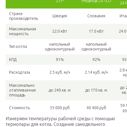
25 P
Медведь 20 TLO
24 
Страна-
Швеция
Словакия
Ита
производитель
Максимальная
22.0 кВт
17.0 кВт
24.0
мощность
напольный
напольный
Тип котла
одноконтурный
одноконтурный
КПД
91%
92%
9
2.8 
Расход газа
2.5 куб. м/ч
2.14 куб. м/ч
м
Максимально
до 
отапливаемая
до 240 кв. м
до 170 кв. м
кв
площадь
59 
Стоимость
35 000 руб
40 400 руб
р
Измеряем температуры рабочей среды с помощью
термопары для котла. Создание самодельного