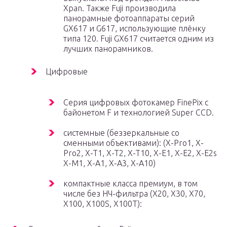
Xpan. Также Fuji производила
панорамные фотоаппараты серий
GX617 и G617, использующие плёнку
типа 120. Fuji GX617 считается одним из
лучших панорамников.
Цифровые
Серия цифровых фотокамер FinePix с
байонетом F и технологией Super CCD.
системные (беззеркальные со
сменными объективами): (X-Pro1, Х-
Pro2, X-T1, X-T2, X-T10, X-E1, X-E2, X-E2s
X-M1, X-A1, X-A3, X-A10)
компактные класса премиум, в том
числе без НЧ-фильтра (X20, X30, X70,
X100, X100S, X100T):