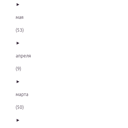
►
мая
(53)
►
апреля
(9)
►
марта
(50)
►