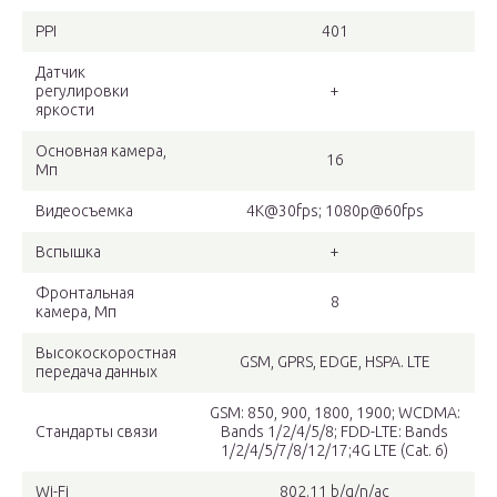
PPI
401
Датчик
регулировки
+
яркости
Основная камера,
16
Мп
Видеосъемка
4K@30fps; 1080p@60fps
Вспышка
+
Фронтальная
8
камера, Мп
Высокоскоростная
GSM, GPRS, EDGE, HSPA. LTE
передача данных
GSM: 850, 900, 1800, 1900; WCDMA:
Стандарты связи
Bands 1/2/4/5/8; FDD-LTE: Bands
1/2/4/5/7/8/12/17;4G LTE (Cat. 6)
Wi-Fi
802.11 b/g/n/ac