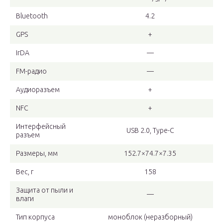
Bluetooth
4.2
GPS
+
IrDA
—
FM-радио
—
Аудиоразъем
+
NFC
+
Интерфейсный
USB 2.0, Type-C
разъем
Размеры, мм
152.7×74.7×7.35
Вес, г
158
Защита от пыли и
—
влаги
Тип корпуса
моноблок (неразборный)