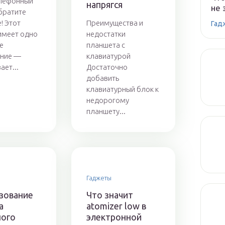
елефонный
напрягся
не 
братите
! Этот
Преимущества и
Гад
имеет одно
недостатки
е
планшета с
ение —
клавиатурой
ает...
Достаточно
добавить
клавиатурный блок к
недорогому
планшету...
Гаджеты
зование
Что значит
а
atomizer low в
ного
электронной