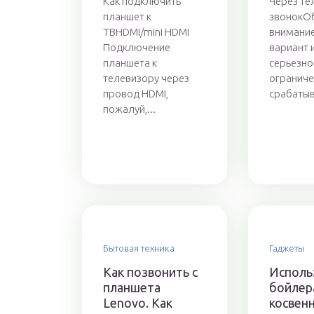
Как подключить
Через т
планшет к
звонокО
ТВHDMI/mini HDMI
внимание
Подключение
вариант 
планшета к
серьезно
телевизору через
огранич
провод HDMI,
срабатыв
пожалуй,...
Бытовая техника
Гаджеты
Как позвонить с
Исполь
планшета
бойлер
Lenovo. Как
косвен