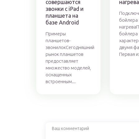
совершаются
нагрева
звонки с iPad и
Подключ
планшета на
бойлера 
базе Android
нагрева
Примеры
бойлера
планшетов-
характер
звонилокСегодняшний
двумя фа
рынок планшетов
Первая из
предоставляет
множество моделей,
оснащенных
встроенным...