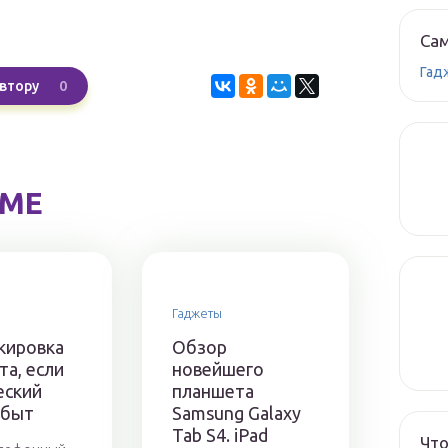
Сам
Гад
0
втору
ЕМЕ
Гаджеты
кировка
Обзор
а, если
новейшего
еский
планшета
абыт
Samsung Galaxy
Tab S4. iPad
Что