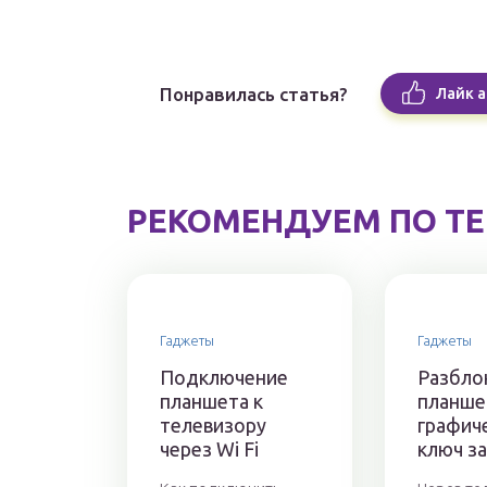
Понравилась статья?
Лайк а
РЕКОМЕНДУЕМ ПО Т
Гаджеты
Гаджеты
Подключение
Разбло
планшета к
планшет
телевизору
графич
через Wi Fi
ключ з