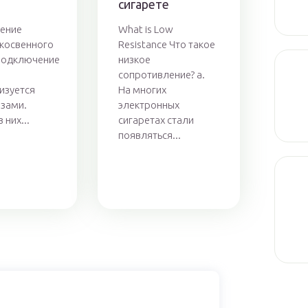
сигарете
ение
What is Low
косвенного
Resistance Что такое
Подключение
низкое
сопротивление? a.
изуется
На многих
зами.
электронных
 них...
сигаретах стали
появляться...