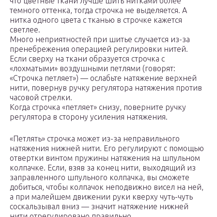
что цветные ткани лучше шить нитками более
темного оттенка, тогда строчка не выделяется. А
нитка одного цвета с тканью в строчке кажется
светлее.
Много неприятностей при шитье случается из-за
пренебрежения операцией регулировки нитей.
Если сверху на ткани образуется строчка с
«лохматыми» воздушными петлями (говорят:
«Строчка петляет») — ослабьте натяжение верхней
нити, повернув ручку регулятора натяжения против
часовой стрелки.
Когда строчка «петляет» снизу, поверните ручку
регулятора в сторону усиления натяжения.
«Петлять» строчка может из-за неправильного
натяжения нижней нити. Его регулируют с помощью
отвертки винтом пружины натяжения на шпульном
колпачке. Если, взяв за конец нити, выходящий из
заправленного шпульного колпачка, вы сможете
добиться, чтобы колпачок неподвижно висел на ней,
а при малейшем движении руки кверху чуть-чуть
соскальзывал вниз — значит натяжение нижней
нити отрегулировано правильно.