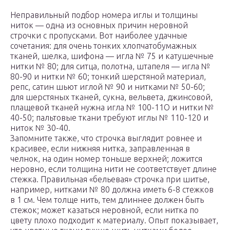
Неправильный подбор номера иглы и толщины
ниток — одна из основных причин неровной
строчки с пропусками. Вот наиболее удачные
сочетания: для очень тонких хлопчатобумажных
тканей, шелка, шифона — игла № 75 и катушечные
нитки № 80; для ситца, полотна, штапеля — игла №
80-90 и нитки № 60; тонкий шерстяной материал,
репс, сатин шьют иглой № 90 и нитками № 50-60;
для шерстяных тканей, сукна, вельвета, джинсовой,
плащевой тканей нужна игла № 100-11О и нитки №
40-50; пальтовые ткани требуют иглы № 110-120 и
ниток № 30-40.
Запомните также, что строчка выглядит ровнее и
красивее, если нижняя нитка, заправленная в
челнок, на один номер тоньше верхней; ложится
неровно, если толщина нити не соответствует длине
стежка. Правильная «бельевая» строчка при шитье,
например, нитками № 80 должна иметь 6-8 стежков
в 1 см. Чем толще нить, тем длиннее должен быть
стежок; может казаться неровной, если нитка по
цвету плохо подходит к материалу. Опыт показывает,