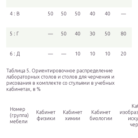
4 : В
50
50
50
40
40
—
5 : Г
—
50
40
30
50
80
6 : Д
—
—
10
10
10
20
Таблица 5. Ориентировочное распределение
лабораторных столов и столов для черчения и
рисования в комплекте со стульями в учебных
кабинетах, в %
Ка
Номер
Кабинет
Кабинет
Кабинет
изобра
(группа)
физики
химии
биологии
иску
мебели
че