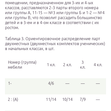
помещении, предназначенном для 3-их и 4-ых
классов, расставляются 2-3 парты второго номера
или группы А, 11-15 — №3 или группы Б и 1-2 — №4
или группы В, что позволит рассадить большинство
детей и в 3-ем и в 4-ом классе в соответствии с их
ростом.
Таблица 3. Ориентировочное распределение парт
двухместных (двухместных комплектов ученических)
в начальных классах, в шт.
Номер (группа)
3
1 кл.
2 кл.
4 кл.
мебели
кл.
1-
4/6
—
—
—
2 : (А)
11/14
10/14
7/9
—