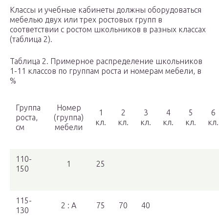
Классы и учебные кабинеты должны оборудоваться
мебелью двух или трех ростовых групп в
соответствии с ростом школьников в разных классах
(таблица 2).
Таблица 2. Примерное распределение школьников
1-11 классов по группам роста и номерам мебели, в
%
Группа
Номер
1
2
3
4
5
6
роста,
(группа)
кл.
кл.
кл.
кл.
кл.
кл.
см
мебели
110-
1
25
150
115-
2 : А
75
70
40
130