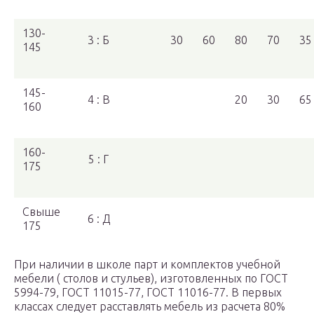
130-
3 : Б
30
60
80
70
35
145
145-
4 : В
20
30
65
160
160-
5 : Г
175
Свыше
6 : Д
175
При наличии в школе парт и комплектов учебной
мебели ( столов и стульев), изготовленных по ГОСТ
5994-79, ГОСТ 11015-77, ГОСТ 11016-77. В первых
классах следует расставлять мебель из расчета 80%