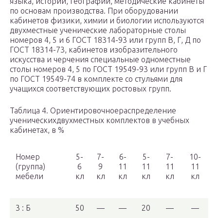
языка, истории, географии, методические кабинеты
по основам производства. При оборудовании
кабинетов физики, химии и биологии используются
двухместные ученические лабораторные столы
номеров 4, 5 и 6 ГОСТ 18314-93 или групп В, Г, Д по
ГОСТ 18314-73, кабинетов изобразительного
искусства и черчения специальные одноместные
столы номеров 4, 5 по ГОСТ 19549-93 или групп В и Г
по ГОСТ 19549-74 в комплекте со стульями для
учащихся соответствующих ростовых групп.
Таблица 4. Ориентировочноераспределение
ученическихдвухместных комплектов в учебных
кабинетах, в %
Номер
5-
7-
6-
5-
7-
10-
(группа)
6
9
11
11
11
11
мебели
кл
кл
кл
кл
кл
кл
3 : Б
50
—
—
20
—
—