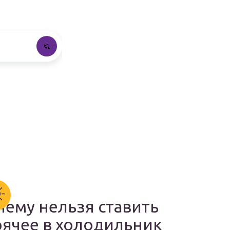
чему нельзя ставить
рячее в холодильник