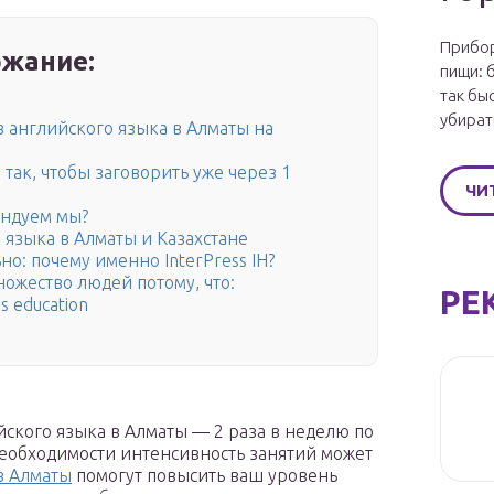
Прибор
жание:
пищи: 
так бы
убират
 английского языка в Алматы на
так, чтобы заговорить уже через 1
ЧИ
ендуем мы?
языка в Алматы и Казахстане
о: почему именно InterPress IH?
ножество людей потому, что:
РЕ
 education
ского языка в Алматы — 2 раза в неделю по
 необходимости интенсивность занятий может
в Алматы
помогут повысить ваш уровень