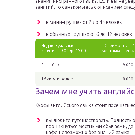
знания инстранного языка. Если вы не ув
занятий, то ознакомьтесь с описанием сле
в мини-группах от 2 до 4 человек
в обычных группах от 6 до 12 человек
Индивидуальные
Стоимость за 1 
занятия с 9.00 до 15.00
местным препо
2 — 16 ак. ч.
9 000
16 ак. ч. и более
8 000
Зачем мне учить английс
Курсы английского языка стоит посещать ес
вы любите путешествовать. Полностью
проникнуться местными обычаями, да и
кафе невозможно без знаний языка.