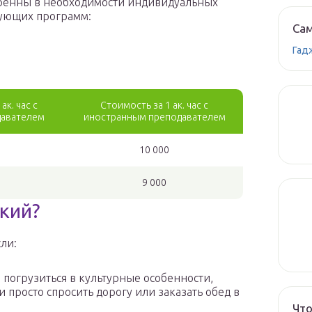
еренны в необходимости индивидуальных
дующих программ:
Сам
Гад
ак. час с
Стоимость за 1 ак. час с
давателем
иностранным преподавателем
10 000
9 000
кий?
ли:
 погрузиться в культурные особенности,
 просто спросить дорогу или заказать обед в
Что