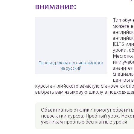
внимание:
Тип обуч
можете в
английск
английск
IELTS ил
уроки, о
Местопол
или учеб
Перевод слова dry с английского
значител
на русский
специаль
центры в
курсы английского зачастую становятся 
выбрать вам языковую школу в подходяще
Объективные отклики помогут обратить
недостатки курсов. Пробный урок. Нек
ученикам пробные бесплатные уроки