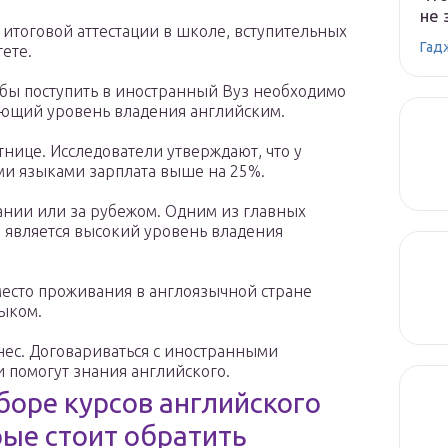
не 
 итоговой аттестации в школе, вступительных
Гад
ете.
обы поступить в иностранный Вуз необходимо
ющий уровень владения английским.
тнице. Исследователи утверждают, что у
и языками зарплата выше на 25%.
ании или за рубежом. Одним из главных
й является высокий уровень владения
есто проживания в англоязычной стране
ыком.
нес. Договариваться с иностранными
 помогут знания английского.
оре курсов английского
рые стоит обратить