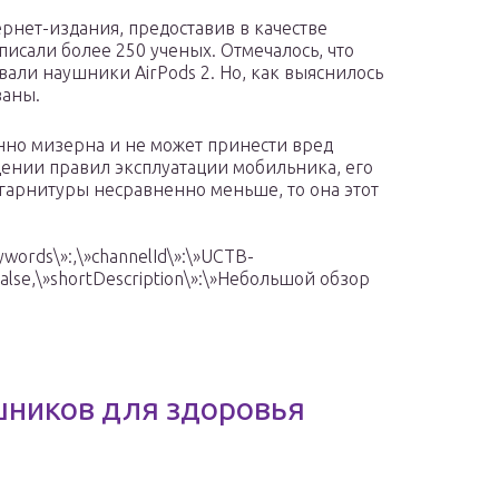
рнет-издания, предоставив в качестве
исали более 250 ученых. Отмечалось, что
вали наушники AirPods 2. Но, как выяснилось
ваны.
нно мизерна и не может принести вред
ении правил эксплуатации мобильника, его
 гарнитуры несравненно меньше, то она этот
words\»:,\»channelId\»:\»UCTB-
alse,\»shortDescription\»:\»Небольшой обзор
шников для здоровья