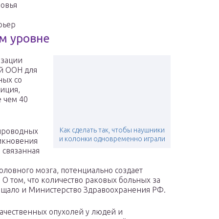
ровья
рьер
м уровне
изации
й ООН для
ных со
иция,
 чем 40
Как сделать так, чтобы наушники
спроводных
и колонки одновременно играли
икновения
 связанная
оловного мозга, потенциально создает
 О том, что количество раковых больных за
общало и Министерство Здравоохранения РФ.
ачественных опухолей у людей и