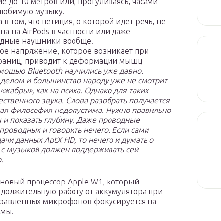
ие до 10 метров или, прогуливаясь, часами
любимую музыку.
в том, что петиция, о которой идет речь, не
на на AirPods в частности или даже
одные наушники вообще.
ое напряжение, которое возникает при
траниц, приводит к деформации мышц
мощью Bluetooth научились уже давно.
делом и большинство народу уже не смотрит
жабры», как на психа. Однако для таких
ественного звука. Слова разобрать получается
кая философия недопустима. Нужно правильно
ы и показать глубину. Даже проводные
спроводных и говорить нечего. Если сами
чи данных AptX HD, то нечего и думать о
с с музыкой должен поддерживать сей
.
т новый процессор Apple W1, который
одолжительную работу от аккумулятора при
аправленных микрофонов фокусируется на
умы.