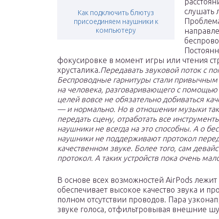
расстоян
слушать 
Как подключить блютуз
Проблема 
присоединяем наушники к
компьютеру
направле
беспров
Постоянн
фокусировке в момент игры или чтения с
хрусталика.
Передавать звуковой поток с по
Беспроводные гарнитуры стали привычным 
на человека, разговаривающего с помощью «
целей вовсе не обязательно добиваться кач
— и нормально. Но в отношении музыки та
передать сцену, отработать все инструмент
наушники не всегда на это способны. А о бе
наушники не поддерживают протокол переда
качественном звуке. Более того, сам девай
протокол. А таких устройств пока очень мало
В основе всех возможностей AirPods лежи
обеспечивает высокое качество звука и пр
полном отсутствии проводов. Пара узкон
звуке голоса, отфильтровывая внешние ш