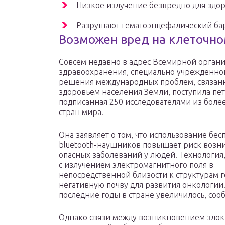
Низкое излучение безвредно для здо
Разрушают гематоэнцефалический ба
Возможен вред на клеточно
Совсем недавно в адрес Всемирной орган
здравоохранения, специально учрежденно
решения международных проблем, связан
здоровьем населения Земли, поступила пет
подписанная 250 исследователями из более
стран мира.
Она заявляет о том, что использование бе
bluetooth-наушников повышает риск возн
опасных заболеваний у людей. Технология,
с излучением электромагнитного поля в
непосредственной близости к структурам г
негативную почву для развития онкологии.
последние годы в стране увеличилось, со
Однако связи между возникновением злок