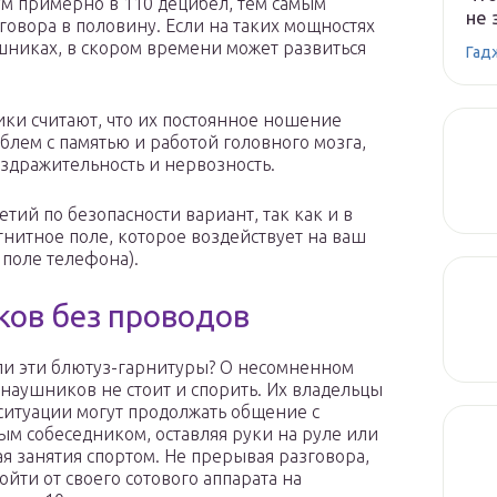
м примерно в 110 децибел, тем самым
не 
овора в половину. Если на таких мощностях
шниках, в скором времени может развиться
Гад
ики считают, что их постоянное ношение
блем с памятью и работой головного мозга,
здражительность и нервозность.
ретий по безопасности вариант, так как и в
нитное поле, которое воздействует на ваш
 поле телефона).
ов без проводов
и эти блютуз-гарнитуры? О несомненном
 наушников не стоит и спорить. Их владельцы
ситуации могут продолжать общение с
м собеседником, оставляя руки на руле или
я занятия спортом. Не прерывая разговора,
ойти от своего сотового аппарата на