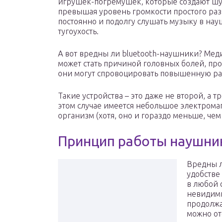
игрушек-погремушек, которые создают шу
превышая уровень громкости простого разг
постоянно и подолгу слушать музыку в нау
тугоухость.
А вот вредны ли bluetooth-наушники? Мед
может стать причиной головных болей, про
они могут спровоцировать повышенную ра
Такие устройства – это даже не второй, а т
этом случае имеется небольшое электромаг
организм (хотя, оно и гораздо меньше, чем
Принцип работы наушник
Вредны л
удобстве
в любой 
невидимы
продолжа
можно от