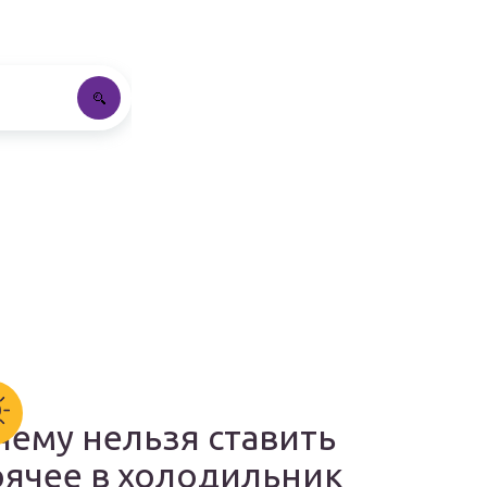
чему нельзя ставить
рячее в холодильник