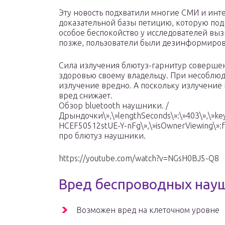
Эту новость подхватили многие СМИ и инте
доказательной базы петицию, которую подп
особое беспокойство у исследователей выз
позже, пользователи были дезинформиро
Сила излучения блютуз-гарнитур соверше
здоровью своему владельцу. При несоблюд
излучение вредно. А поскольку излучение
вред снижает.
Обзор bluetooth наушники. /
Дрындочки\»,\»lengthSeconds\»:\»403\»,\»key
HCEF50512stUE-Y-nFg\»,\»isOwnerViewing\»:f
про блютуз наушники.
https://youtube.com/watch?v=NGsH0BJ5-Q8
Вред беспроводных нау
Возможен вред на клеточном уровне