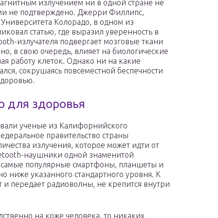
агнитным излучением ни в одной стране не
ми не подтверждено. Джерри Филлипс,
Университета Колорадо, в одном из
ковал статью, где выразил уверенность в
ooth-излучателя подвергает мозговые ткани
о, в свою очередь, влияет на биологические
я работу клеток. Однако ни на какие
ался, сокрушаясь повсеместной беспечности
здоровью.
о для здоровья
овали ученые из Калифорнийского
федеральное правительство страны
личества излучения, которое может идти от
uetooth-наушники одной знаменитой
 самые популярные смартфоны, планшеты и
о ниже указанного стандартного уровня. К
т и передает радиоволны, не крепится внутри
ственно на коже человека, то никаких