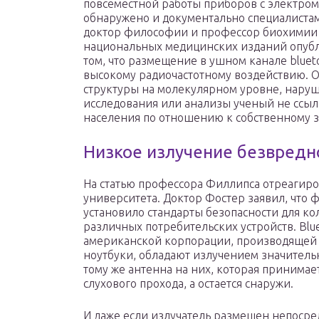
повсеместной работы приборов с электром
обнаружено и документально специалиста
доктор философии и профессор биохимии 
национальных медицинских изданий опубли
том, что размещение в ушном канале bluet
высокому радиочастотному воздействию. Он
структуры на молекулярном уровне, наруша
исследования или анализы ученый не ссыл
населения по отношению к собственному 
Низкое излучение безвредн
На статью профессора Филлипса отреагир
университета. Доктор Фостер заявил, что 
установило стандарты безопасности для ко
различных потребительских устройств. Bl
американской корпорации, производящей
ноутбуки, обладают излучением значительн
тому же антенна на них, которая принимае
слухового прохода, а остается снаружи.
И даже если излучатель размещен непосред