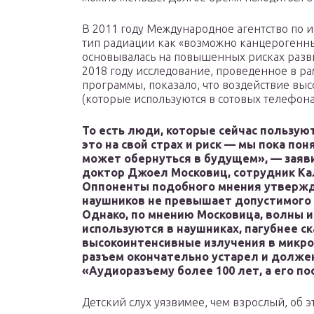
В 2011 году Международное агентство по 
тип радиации как «возможно канцерогенны
основывалась на повышенных рисках развит
2018 году исследование, проведенное в р
программы, показало, что воздействие вы
(которые используются в сотовых телефонах
То есть люди, которые сейчас пользу
это на свой страх и риск — мы пока по
может обернуться в будущем», — заяви
доктор Джоел Московиц, сотрудник Ка
Оппоненты подобного мнения утвержд
наушников не превышает допустимого 
Однако, по мнению Московица, волны и
используются в наушниках, пагубнее с
высокоинтенсивные излучения в микров
разъем окончательно устарел и должен
«Аудиоразъему более 100 лет, а его п
Детский слух уязвимее, чем взрослый, об 