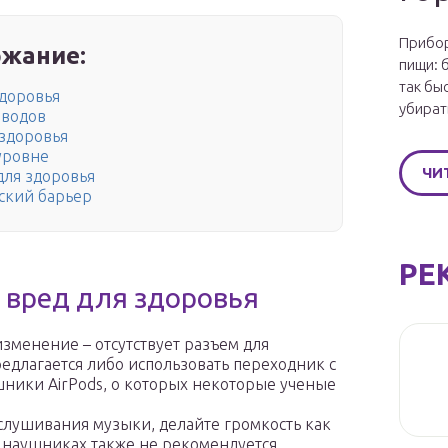
Прибор
жание:
пищи: 
так бы
доровья
убират
оводов
здоровья
уровне
ЧИ
для здоровья
ский барьер
РЕ
 вред для здоровья
изменение – отсутствует разъем для
длагается либо использовать переходник с
шники AirPods, о которых некоторые ученые
слушивания музыки, делайте громкость как
 наушниках также не рекомендуется.