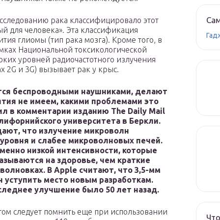
Сам
исследованию рака классифицировало этот
й для человека». Эта классификация
Гад
ия глиомы (тип рака мозга). Кроме того, в
амках Национальной токсикологической
соких уровней радиочастотного излучения
 2G и 3G) вызывает рак у крыс.
ются беспроводными наушниками, делают
нятия не имеем, какими проблемами это
л в комментарии изданию The Daily Mail
лифорнийского университета в Беркли.
ают, что излучение микроволн
уровня и слабее микроволновых печей.
менно низкой интенсивности, которые
казываются на здоровье, чем краткие
олновках. В Apple считают, что 3,5-мм
 уступить место новым разработкам.
оследнее улучшение было 50 лет назад.
этом следует помнить еще при использовании
Что