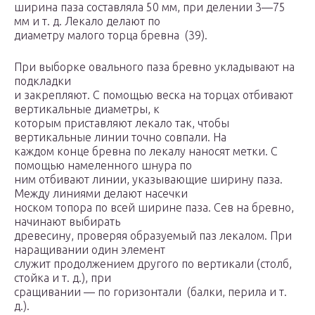
ширина паза составляла 50 мм, при делении 3—75
мм и т. д. Лекало делают по
диаметру малого торца бревна (39).
При выборке овального паза бревно укладывают на
подкладки
и закрепляют. С помощью веска на торцах отбивают
вертикальные диаметры, к
которым приставляют лекало так, чтобы
вертикальные линии точно совпали. На
каждом конце бревна по лекалу наносят метки. С
помощью намеленного шнура по
ним отбивают линии, указывающие ширину паза.
Между линиями делают насечки
носком топора по всей ширине паза. Сев на бревно,
начинают выбирать
древесину, проверяя образуемый паз лекалом. При
наращивании один элемент
служит продолжением другого по вертикали (столб,
стойка и т. д.), при
сращивании — по горизонтали (балки, перила и т.
д.).