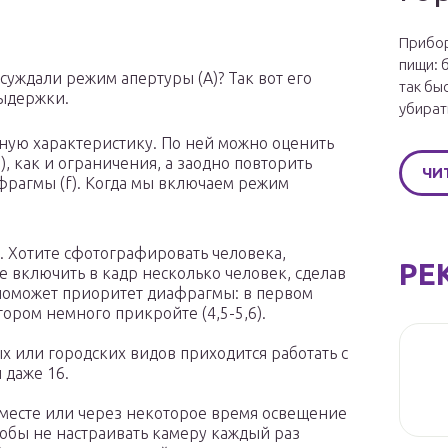
Прибор
пищи: 
уждали режим апертуры (A)? Так вот его
так бы
ыдержки.
убират
ную характеристику. По ней можно оценить
, как и ограничения, а заодно повторить
ЧИ
рагмы (f). Когда мы включаем режим
 Хотите сфотографировать человека,
РЕ
е включить в кадр несколько человек, сделав
м поможет приоритет диафрагмы: в первом
втором немного прикройте (4,5-5,6).
 или городских видов приходится работать с
 даже 16.
месте или через некоторое время освещение
тобы не настраивать камеру каждый раз