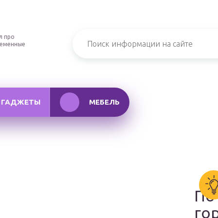
л про
ременные
ГАДЖЕТЫ
МЕБЕЛЬ
По
го