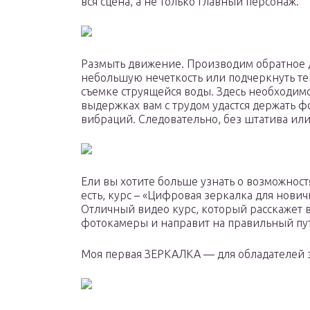
вся сцена, а не только главный персонаж.
Размыть движение. Производим обратное д
небольшую нечеткость или подчеркнуть те
съемке струящейся воды. Здесь необходимо
выдержках вам с трудом удастся держать ф
вибраций. Следовательно, без штатива или
Ели вы хотите больше узнать о возможност
есть, курс – «Цифровая зеркалка для нови
Отличный видео курс, который расскажет 
фотокамеры и направит на правильный пут
Моя первая ЗЕРКАЛКА — для обладателей