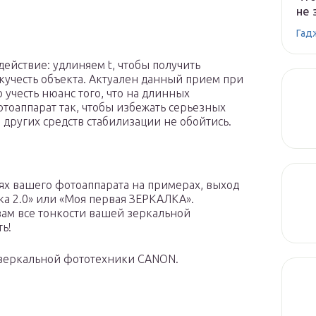
не 
Гад
ействие: удлиняем t, чтобы получить
кучесть объекта. Актуален данный прием при
 учесть нюанс того, что на длинных
отоаппарат так, чтобы избежать серьезных
 других средств стабилизации не обойтись.
ях вашего фотоаппарата на примерах, выход
чка 2.0» или «Моя первая ЗЕРКАЛКА».
вам все тонкости вашей зеркальной
ь!
 зеркальной фототехники CANON.