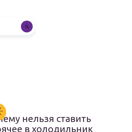
чему нельзя ставить
рячее в холодильник