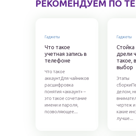
РЕКОМЕНДУЕМ ПО Т
Гаджеты
Гаджеты
Что такое
Стойка
учетная запись в
дрели 
телефоне
такое, 
выбор
Что такое
аккаунтДля чайников
Этапы
расшифровка
сборкиП
понятия «аккаунт» –
делом, 
это такое сочетание
внимател
имени и пароля,
чертеж и
позволяющее...
какие ин
лучше...