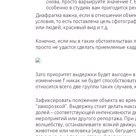
снова, просто варьируйте значение f.
особенно в студиях вам пригодится р
Диафрагма важна, если в отношении объе
условия, то есть поставлена цель сфотогр
или людей, красивый вид и т.д.
Конечно, если мы в таких обстоятельствах 
просто не удастся сделать приемлемые кад
Зато приоритет выдержки будет выгоден в р
изменение f никак не будет способствоват
относится всего две группы таких случаев, 
Зафиксировать положение объекта во врем
“заморозкой”. Выдержку стоит делать макс
долей – соответствующей интенсивности д
мероприятий или другого репортажа. При д
волшебству, останавливаете всякий движущ
животное или человека (идущего, бегущего