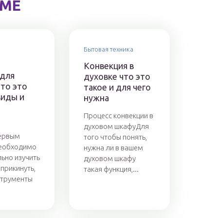
ЕМЕ
Бытовая техника
Конвекция в
 для
духовке что это
что это
такое и для чего
виды и
нужна
Процесс конвекции в
духовом шкафуДля
ервым
того чтобы понять,
необходимо
нужна ли в вашем
ьно изучить
духовом шкафу
 прикинуть,
такая функция,...
струменты