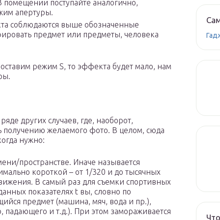
 В помещении поступайте аналогично,
ежим апертуры.
Сам
кта соблюдаются выше обозначенные
афировать предмет или предметы, человека
Гад
поставим режим S, то эффекта будет мало, нам
ры.
яде других случаев, где, наоборот,
ь получению желаемого фото. В целом, сюда
когда нужно:
ени/пространстве. Иначе называется
имально короткой – от 1/320 и до тысячных
вижения. В самый раз для съемки спортивных
анных показателях t вы, словно по
ийся предмет (машина, мяч, вода и пр.),
, падающего и т.д.). При этом замораживается
Что