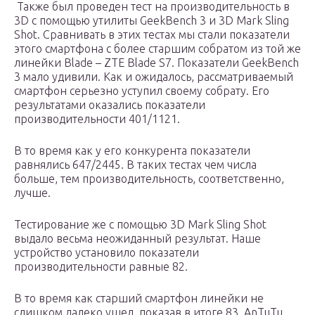
Также был проведен тест на производительность в
3D с помощью утилиты GeekBench 3 и 3D Mark Sling
Shot. Сравнивать в этих тестах мы стали показатели
этого смартфона с более старшим собратом из той же
линейки Blade – ZTE Blade S7. Показатели GeekBench
3 мало удивили. Как и ожидалось, рассматриваемый
смартфон серьезно уступил своему собрату. Его
результатами оказались показатели
производительности 401/1121.
В то время как у его конкурента показатели
равнялись 647/2445. В таких тестах чем числа
больше, тем производительность, соответственно,
лучше.
Тестирование же с помощью 3D Mark Sling Shot
выдало весьма неожиданный результат. Наше
устройство установило показатели
производительности равные 82.
В то время как старший смартфон линейки не
слишком далеко ушел, показав в итоге 83. AnTuTu