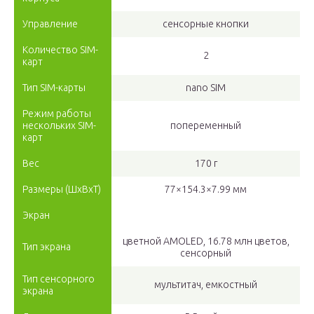
Управление
сенсорные кнопки
Количество SIM-
2
карт
Тип SIM-карты
nano SIM
Режим работы
нескольких SIM-
попеременный
карт
Вес
170 г
Размеры (ШxВxТ)
77×154.3×7.99 мм
Экран
цветной AMOLED, 16.78 млн цветов,
Тип экрана
сенсорный
Тип сенсорного
мультитач, емкостный
экрана