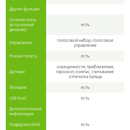
Другие функции
Громкая связь
(встроенный
есть
динамик)
голосовой набор, голосовое
Управление
управление
Режим полета
есть
освещенности, приближения,
Датчики
гироскоп, компас, считывание
отпечатка пальца
Фонарик
есть
USB-host
есть
Дополнительная
информация
Поддержка RAW
есть