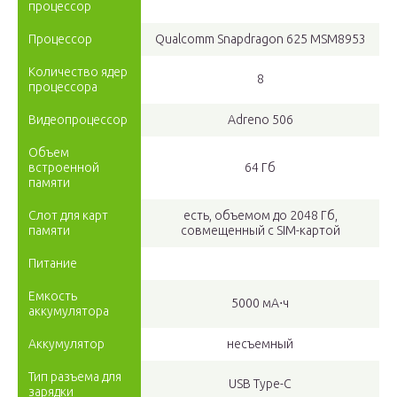
процессор
Процессор
Qualcomm Snapdragon 625 MSM8953
Количество ядер
8
процессора
Видеопроцессор
Adreno 506
Объем
встроенной
64 Гб
памяти
Слот для карт
есть, объемом до 2048 Гб,
памяти
совмещенный с SIM-картой
Питание
Емкость
5000 мА⋅ч
аккумулятора
Аккумулятор
несъемный
Тип разъема для
USB Type-C
зарядки