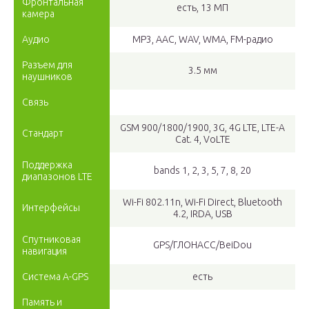
Фронтальная
есть, 13 МП
камера
Аудио
MP3, AAC, WAV, WMA, FM-радио
Разъем для
3.5 мм
наушников
Связь
GSM 900/1800/1900, 3G, 4G LTE, LTE-A
Стандарт
Cat. 4, VoLTE
Поддержка
bands 1, 2, 3, 5, 7, 8, 20
диапазонов LTE
Wi-Fi 802.11n, Wi-Fi Direct, Bluetooth
Интерфейсы
4.2, IRDA, USB
Спутниковая
GPS/ГЛОНАСС/BeiDou
навигация
Cистема A-GPS
есть
Память и