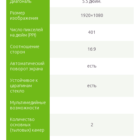
Диагональ
5.5 дюйм.
Размер
1920×1080
изображения
Число пикселей
401
на дюйм (PPI)
Соотношение
16:9
сторон
Автоматический
есть
поворот экрана
Устойчивое к
царапинам
есть
стекло
Мультимедийные
возможности
Количество
основных
2
(тыловых) камер