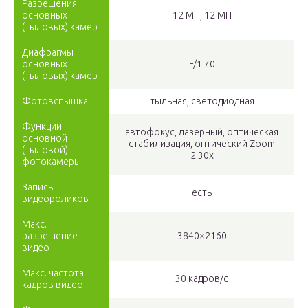
Разрешения
основных
12 МП, 12 МП
(тыловых) камер
Диафрагмы
основных
F/1.70
(тыловых) камер
Фотовспышка
тыльная, светодиодная
Функции
автофокус, лазерный, оптическая
основной
стабилизация, оптический Zoom
(тыловой)
2.30x
фотокамеры
Запись
есть
видеороликов
Макс.
разрешение
3840×2160
видео
Макс. частота
30 кадров/с
кадров видео