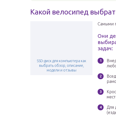
Какой велосипед выбрат
Самыми п
Они де
выбира
задач:
Вне
SSD-диск для компьютера как
выбрать обзор, описание,
любо
модели и отзывы
Всед
рам
Крос
мест
Для 
(езд