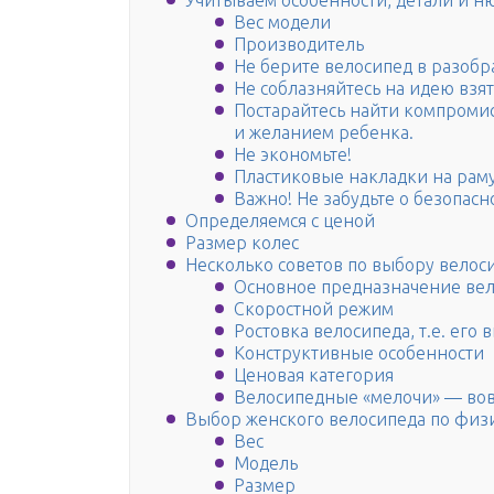
Учитываем особенности, детали и н
Вес модели
Производитель
Не берите велосипед в разоб
Не соблазняйтесь на идею взя
Постарайтесь найти компроми
и желанием ребенка.
Не экономьте!
Пластиковые накладки на рам
Важно! Не забудьте о безопас
Определяемся с ценой
Размер колес
Несколько советов по выбору велос
Основное предназначение ве
Скоростной режим
Ростовка велосипеда, т.е. его 
Конструктивные особенности
Ценовая категория
Велосипедные «мелочи» — вов
Выбор женского велосипеда по физ
Вес
Модель
Размер