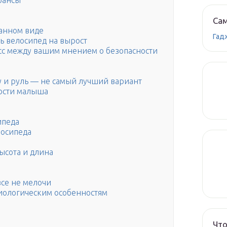
юансы
Сам
ранном виде
Гад
ть велосипед на вырост
сс между вашим мнением о безопасности
у и руль — не самый лучший вариант
ности малыша
ипеда
лосипеда
высота и длина
се не мелочи
иологическим особенностям
Что