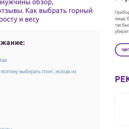
 мужчины обзор,
отзывы. Как выбрать горный
Прибор
осту и весу
пищи: 
так бы
убират
жание:
ЧИ
еда
 поэтому выбирать стоит, исходя из
РЕ