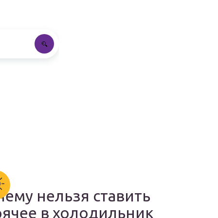
чему нельзя ставить
рячее в холодильник