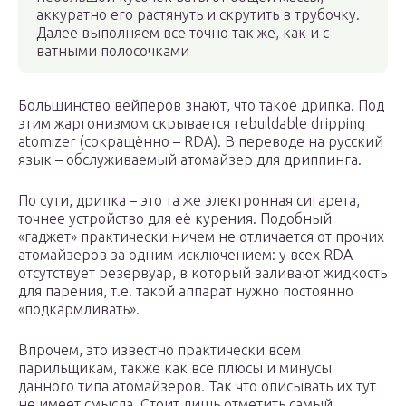
аккуратно его растянуть и скрутить в трубочку.
Далее выполняем все точно так же, как и с
ватными полосочками
Большинство вейперов знают, что такое дрипка. Под
этим жаргонизмом скрывается rebuildable dripping
atomizer (сокращённо – RDA). В переводе на русский
язык – обслуживаемый атомайзер для дриппинга.
По сути, дрипка – это та же электронная сигарета,
точнее устройство для её курения. Подобный
«гаджет» практически ничем не отличается от прочих
атомайзеров за одним исключением: у всех RDA
отсутствует резервуар, в который заливают жидкость
для парения, т.е. такой аппарат нужно постоянно
«подкармливать».
Впрочем, это известно практически всем
парильщикам, также как все плюсы и минусы
данного типа атомайзеров. Так что описывать их тут
не имеет смысла. Стоит лишь отметить самый