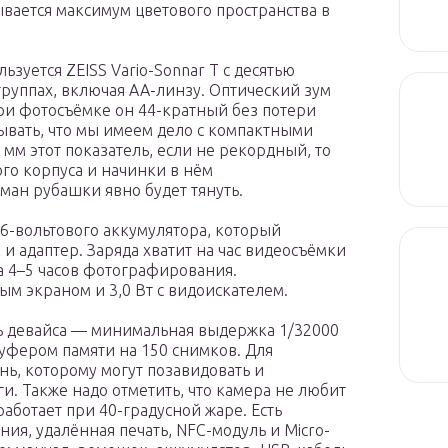
вается максимум цветового пространства в
ьзуется ZEISS Vario-Sonnar T с десятью
руппах, включая AA-линзу. Оптический зум
при фотосъёмке он 44-кратный без потери
бывать, что мы имеем дело с компактными
 мм этот показатель, если не рекордный, то
ого корпуса и начинки в нём
ман рубашки явно будет тянуть.
,6-вольтового аккумулятора, который
 и адаптер. Заряда хватит на час видеосъёмки
а 4–5 часов фотографирования.
ым экраном и 3,0 Вт с видоискателем.
ь девайса — минимальная выдержка 1/32000
 буфером памяти на 150 снимков. Для
ь, которому могут позавидовать и
. Также надо отметить, что камера не любит
аботает при 40-градусной жаре. Есть
ия, удалённая печать, NFC-модуль и Micro-