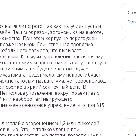
Сам
Гад
выглядит строго, так как получила пусть и
изайн. Таким образом, эргономика на высоте,
их местах. При этом корпус не перегружен
ет даже новичок. Единственная проблема —
небольшого размера, что вызывает
овании. К тому же управление здесь почему-
вить авторежим и просто нажать одну заветную
вом снимка не будете и в этом случае,
«автомата» будет мало, ему попросту будет
о можно таковым назвать, умаляет сервопривод
ри съёмке в яркий солнечный день. В
Нет кольца управления вокруг объектива с
й или наоборот активирующего
лизовано сенсорное управление, что при 315
дисплей с разрешением 1,2 млн пикселей,
ов вниз. Это не только удобно при
Что
еть труднодоступные детали, делает снимки