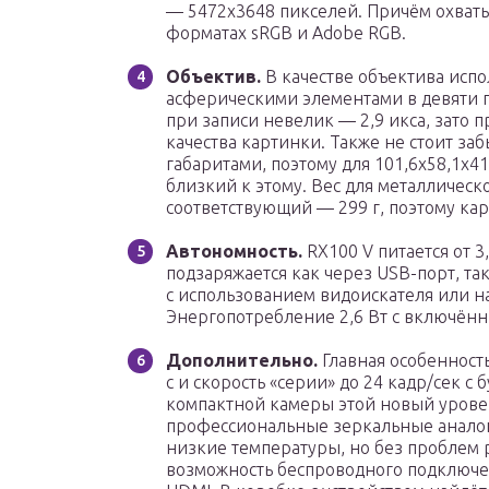
— 5472х3648 пикселей. Причём охваты
форматах sRGB и Adobe RGB.
Объектив.
В качестве объектива испол
асферическими элементами в девяти г
при записи невелик — 2,9 икса, зато 
качества картинки. Также не стоит за
габаритами, поэтому для 101,6х58,1х41
близкий к этому. Вес для металлическ
соответствующий — 299 г, поэтому кар
Автономность.
RX100 V питается от 3
подзаряжается как через USB-порт, так
с использованием видоискателя или н
Энергопотребление 2,6 Вт с включённ
Дополнительно.
Главная особенност
с и скорость «серии» до 24 кадр/сек с
компактной камеры этой новый уровен
профессиональные зеркальные аналоги
низкие температуры, но без проблем р
возможность беспроводного подключен