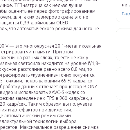
не 
чное. TFT-матрица как нельзя лучше
дабы оценить её перед фотографированием,
Гад
чем, для таких размеров экрана это не
снащается 0,39-дюймовым OLED-
ль, что автоматического режима для него не
00 V — это многоярусная 20,1-мегапиксельная
тегрирован чип памяти. При этом
жены на разных слоях, то есть не как у
мальная светосила находится на уровне f/1,8–
кусное расстояние равно всего 8,8 мм, то
тографировать «кузнечика» точно получится.
5 точками, покрывающими 65 % кадра, со
 обработку данных отвечает процессор BIONZ
-видео и использовать XAVC-S-кодек со
режим замедление с FPS в 960 кадр/сек, а
120 кадр/сек. Таким образом вы получаете
ния и артефактов при движении.
де автоматический режим самый
теллектуальной технологии выбора
 пресетов. Максимальное разрешение снимка