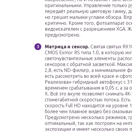
оригинальными. Управление только ру
передаёт реальную цветовую гамму, 
но грешит малыми углами обзора. Впро
критично. Кроме того, фотоаппарат о
видоискателем с разрешением XGA. Жа
предусмотрено.
Матрица и сенсор.
Святая святых RX1
CMOS Exmor RS типа 1.0, в которую ин
светочувствительные элементы располо
сенсоров с обратной засветкой. Макси
2,8, есть ND-фильтр, а минимальное фо
есть рассмотреть во всей красе и сфо
Реализован гибридный автофокус с 31
временем срабатывания в 0,05 с, а за
X. Всё это вкупе позволяет снимать 4K
стомегабитной скоростью потока. Есть 
скорость Full HD находится на уровне 
более чем плавное видео без смазыва
Предусмотрено несколько режимов, г
оптимальный, так как построен на ин
экспозиции и имеет несколько своих