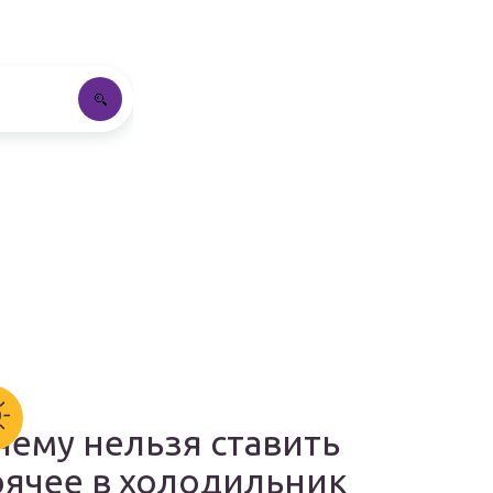
чему нельзя ставить
рячее в холодильник