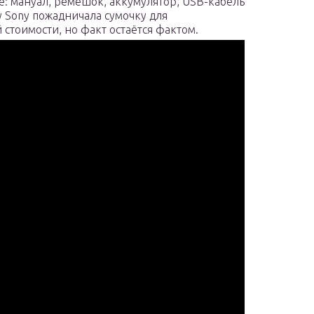
е: мануал, ремешок, аккумулятор, USB-кабель
у Sony пожадничала сумочку для
 стоимости, но факт остаётся фактом.