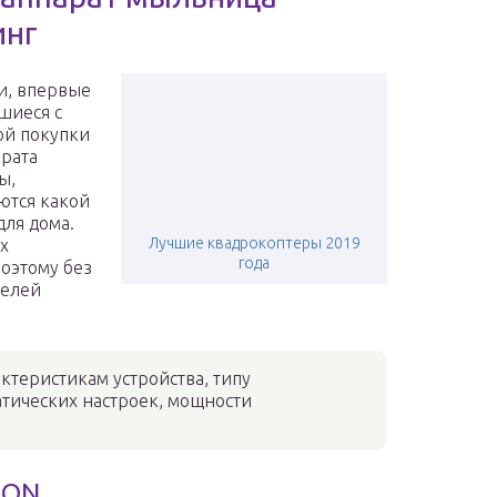
инг
и, впервые
шиеся с
ой покупки
рата
ы,
ются какой
для дома.
Лучшие квадрокоптеры 2019
х
года
поэтому без
делей
теристикам устройства, типу
атических настроек, мощности
NON