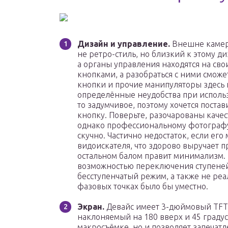
Дизайн и управление.
Внешне камера 
не ретро-стиль, но близкий к этому д
а органы управления находятся на сво
кнопками, а разобраться с ними смож
кнопки и прочие манипуляторы здесь 
определённые неудобства при использ
то задумчивое, поэтому хочется поста
кнопку. Поверьте, разочарованы качест
однако профессиональному фотографу 
скучно. Частично недостаток, если ег
видоискателя, что здорово выручает п
остальном балом правит минимализм. 
возможностью переключения ступене
бесступенчатый режим, а также не реа
фазовых точках было бы уместно.
Экран.
Девайс имеет 3-дюймовый TFT-
наклоняемый на 180 вверх и 45 градус
макросъёмке, но и позволяет запечатл