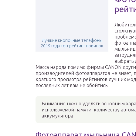
рейт
Любител
столкнув
проблем
Лучшие кнопочные телефоны
фотоаппа
2019 года топ-рейтинг новинок
мыльниц
затрудня
выбрать 
Масса народа помимо фирмы CANON други
производителей фотоаппаратов не знает, 
краткого просмотра рейтингов лучших мо
последних лет вам не обойтись
Внимание нужно уделять основным харак
используемой памяти, количеству автом
аккумулятора
Фотоаппарат мыльница CA