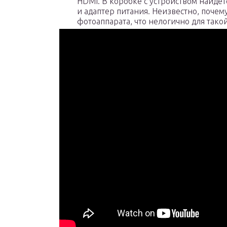
HDMI. В коробке с устройством найдёт
и адаптер питания. Неизвестно, почем
фотоаппарата, что нелогично для такой