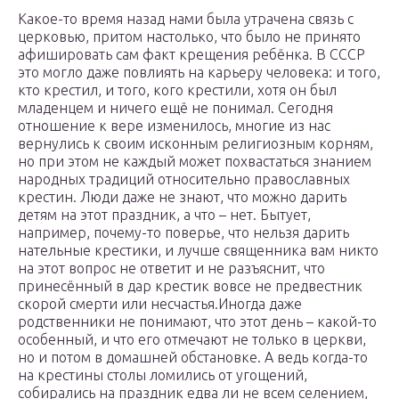
Какое-то время назад нами была утрачена связь с
церковью, притом настолько, что было не принято
афишировать сам факт крещения ребёнка. В СССР
это могло даже повлиять на карьеру человека: и того,
кто крестил, и того, кого крестили, хотя он был
младенцем и ничего ещё не понимал. Сегодня
отношение к вере изменилось, многие из нас
вернулись к своим исконным религиозным корням,
но при этом не каждый может похвастаться знанием
народных традиций относительно православных
крестин. Люди даже не знают, что можно дарить
детям на этот праздник, а что – нет. Бытует,
например, почему-то поверье, что нельзя дарить
нательные крестики, и лучше священника вам никто
на этот вопрос не ответит и не разъяснит, что
принесённый в дар крестик вовсе не предвестник
скорой смерти или несчастья.Иногда даже
родственники не понимают, что этот день – какой-то
особенный, и что его отмечают не только в церкви,
но и потом в домашней обстановке. А ведь когда-то
на крестины столы ломились от угощений,
собирались на праздник едва ли не всем селением,