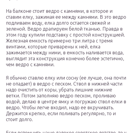
На балконе стоит ведро с камнями, в которое и
ставим елку, зажимая ее между камнями. В это ведро
подливаем воду, елка долго остается свежей и
зеленой. Ведро драпируем белой тканью. Правда в
этом году купили подставку с простой конструкцией.
Железная емкость примерно три литра с тремя
винтами, которые приварены к ней, елка
зажимается между ними, в емкость наливается вода,
выглядит эта конструкция конечно более эстетично,
чем ведро с камнями.
Я обычно ставлю елку или сосну (ее лучше, она почти
не опадает) в ведро с песком. Ствол в нижней части
надо очистить от коры, убрать лишние нижние
ветки. Потом заполняю ведро песком, проливаю
водой, делаю в центре ямку и погружаю ствол елки в
ведро. Чтобы легче входил, надо ее вкручивать.
Держится крепко, если поливать регулярно, то и
стоит долго.
Если вспомнить наше далекое советское детство. то у