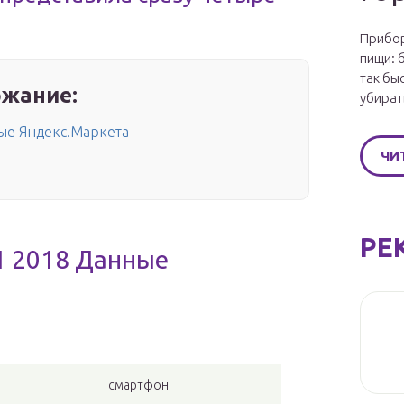
Прибор
пищи: 
так бы
жание:
убират
ные Яндекс.Маркета
ЧИ
РЕ
1 2018 Данные
смартфон