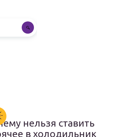
чему нельзя ставить
рячее в холодильник