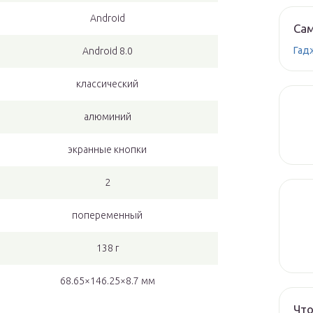
Android
Сам
Гад
Android 8.0
классический
алюминий
экранные кнопки
2
попеременный
138 г
68.65×146.25×8.7 мм
Что