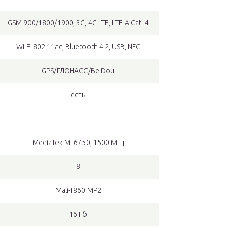
GSM 900/1800/1900, 3G, 4G LTE, LTE-A Cat. 4
Wi-Fi 802.11ac, Bluetooth 4.2, USB, NFC
GPS/ГЛОНАСС/BeiDou
есть
MediaTek MT6750, 1500 МГц
8
Mali-T860 MP2
16 Гб