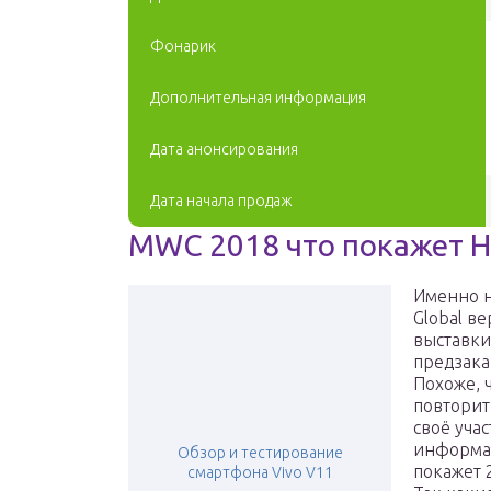
Фонарик
Дополнительная информация
Дата анонсирования
Дата начала продаж
MWC 2018 что покажет 
Именно н
Global в
выставки
предзака
Похоже, ч
повторит
своё уча
информац
Обзор и тестирование
покажет 
смартфона Vivo V11