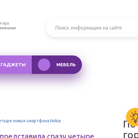
л про
ременные
ГАДЖЕТЫ
МЕБЕЛЬ
етыре новых смартфона Nokia
По
го
представила сразу четыре