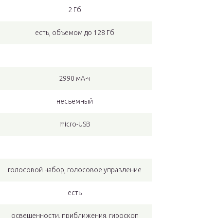
2 Гб
есть, объемом до 128 Гб
2990 мА⋅ч
несъемный
micro-USB
голосовой набор, голосовое управление
есть
освещенности, приближения, гироскоп