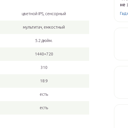
не 
Гад
цветной IPS, сенсорный
мультитач, емкостный
5.2 дюйм.
1440×720
310
18:9
есть
есть