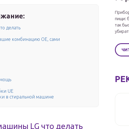
Прибор
жание:
пищи: 
так бы
то делать
убират
вшие комбинацию ОЕ, сами
ЧИ
РЕ
омощь
бки UE
ики в стиральной машине
машины LG что делать