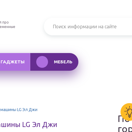
л про
ременные
ГАДЖЕТЫ
МЕБЕЛЬ
 машины LG Эл Джи
По
ашины LG Эл Джи
го