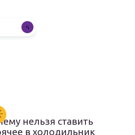
чему нельзя ставить
рячее в холодильник