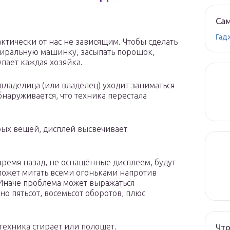
Сам
Гад
тически от нас не зависящим. Чтобы сделать
стиральную машинку, засыпать порошок,
пает каждая хозяйка.
владелица (или владелец) уходит заниматься
бнаруживается, что техника перестала
рых вещей, дисплей высвечивает
ремя назад, не оснащённые дисплеем, будут
может мигать всеми огоньками напротив
. Иначе проблема может выражаться
о пятьсот, восемьсот оборотов, плюс
техника стирает или полощет.
Что