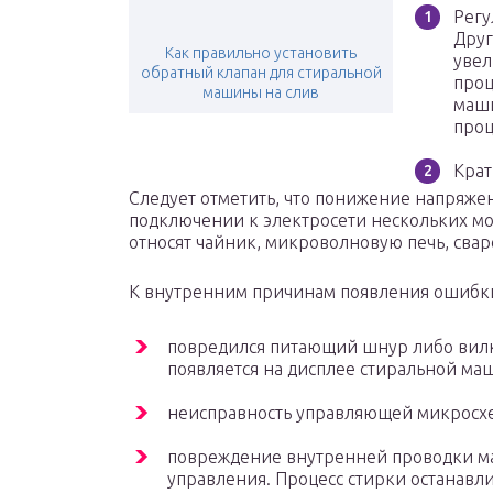
Регу
Друг
Как правильно установить
увел
обратный клапан для стиральной
проц
машины на слив
маши
проц
Крат
Следует отметить, что понижение напряж
подключении к электросети нескольких м
относят чайник, микроволновую печь, сваро
К внутренним причинам появления ошибки
повредился питающий шнур либо вилка
появляется на дисплее стиральной ма
неисправность управляющей микросх
повреждение внутренней проводки м
управления. Процесс стирки останавл