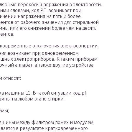
лярные перекосы напряжения в электросети.
ими словами, код PF возникает при
ичении напряжения на пять и более
ентов от рабочего значения для стиральной
ны или его снижении более чем на десять
ентов.
ковременные отключения электроэнергии.
ения возникает при одновременном
ощных электроприборов. К таким приборам
чный аппарат, а также другие устройства.
 относят:
 машины LG. В такой ситуации код pf
шины на любом этапе стирки;
емы;
ашины между фильтром помех и модулем
ивается в результате кратковременного