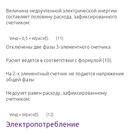
Величина недоучтенной электрической энергии
составляет половину расхода, зафиксированного
счетчиком:
W
нд
= 0,5 × W
расх
(t).
(11)
Отключены две фазы 3-элементного счетчика
Расчет ведется в соответствии с формулой (10).
На 2-х элементный счетчик не подается напряжение
общей фазы
Недоучет равен расходу, зафиксированному
счетчиком:
W
нд
= W
расх
(t).
(12)
Электропотребление