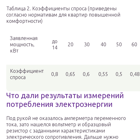
Таблица 2. Коэффициенты спроса (приведены
согласно нормативам для квартир повышенной
комфортности)
Заявленная
до
мощность,
20
30
40
50
60
14
кВт
Коэффициент
0,8
0,65
0,6
0,55
0,5
0,48
спроса
Что дали результаты измерений
потребления электроэнергии
Под рукой не оказалось амперметра переменного
тока, зато нашелся вольтметр и образцовый
резистор с заданными характеристиками
электрического сопротивления. Дальше нужно