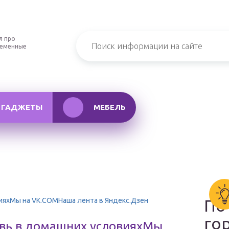
л про
ременные
ГАДЖЕТЫ
МЕБЕЛЬ
ияхМы на VK.COMНаша лента в Яндекс.Дзен
По
го
увь в домашних условияхМы