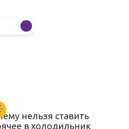
чему нельзя ставить
рячее в холодильник