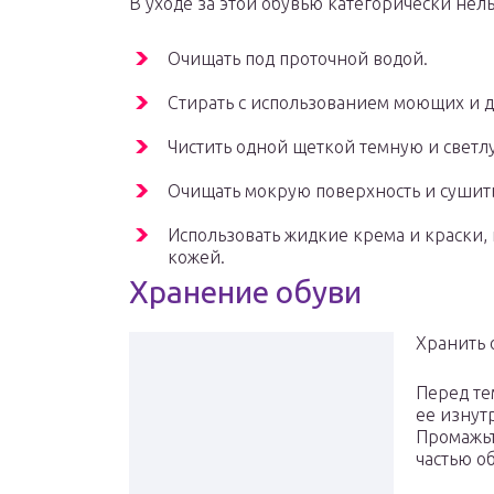
В уходе за этой обувью категорически нель
Очищать под проточной водой.
Стирать с использованием моющих и 
Чистить одной щеткой темную и светл
Очищать мокрую поверхность и сушить
Использовать жидкие крема и краски,
кожей.
Хранение обуви
Хранить 
Перед те
ее изнут
Промажьт
частью о