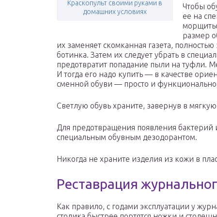
Краскопульт своими руками в
Чтобы об
домашних условиях
ее на сп
морщитьс
размер о
их заменяет скомканная газета, полность
ботинка. Затем их следует убрать в специ
предотвратит попадание пыли на туфли. М
И тогда его надо купить — в качестве ор
сменной обуви — просто и функционально
Светлую обувь храните, завернув в мягкую
Для предотвращения появления бактерий и
специальным обувным дезодорантом.
Никогда не храните изделия из кожи в пл
Реставрация журнальног
Как правило, с годами эксплуатации у жур
столика быстрее портятся ножки и столешн