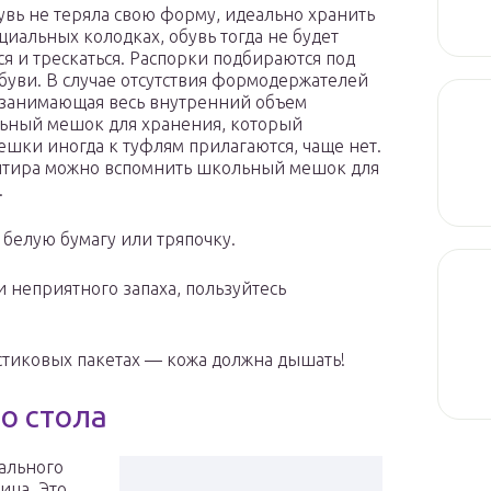
увь не теряла свою форму, идеально хранить
ециальных колодках, обувь тогда не будет
я и трескаться. Распорки подбираются под
буви. В случае отсутствия формодержателей
ю занимающая весь внутренний объем
альный мешок для хранения, который
ешки иногда к туфлям прилагаются, чаще нет.
иентира можно вспомнить школьный мешок для
.
 белую бумагу или тряпочку.
 неприятного запаха, пользуйтесь
астиковых пакетах — кожа должна дышать!
о стола
нального
ица. Это