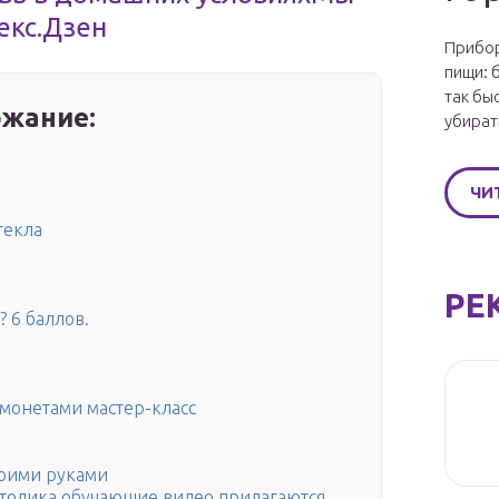
екс.Дзен
Прибор
пищи: 
так бы
жание:
убират
ЧИ
текла
РЕ
? 6 баллов.
монетами мастер-класс
воими руками
 столика обучающие видео прилагаются