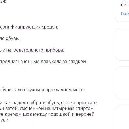
зя:
не 
Гад
дезинфицирующих средств.
ую обувь.
 у нагревательного прибора.
 предназначенные для ухода за гладкой
обувь надо в сухом и прохладном месте.
м как надолго убрать обувь, слегка протрите
ри ватой, смоченной нашатырным спиртом.
е кремом шов между подошвой и верхней
буви.