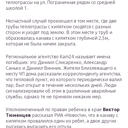
теплотрассы на ул. Пограничная рядом со средней
школой 1.
Несчастный случай произошел в том месте, где две
трубы теплотрассы с кипятком сходятся с разных
сторон и уходят под землю. В этом месте у труб и
образовалась канава с кипятком глубиной 2,5м,
которая не была ничем закрыта.
Региональное агентство Kam24 называет имена
погибших: это Даниил Слисаренко, Александр
Санько и Даниил Винник. Жители близлежащего к
месту ЧП дома рассказали корреспонденту агентства,
что тепловой пункт, из которого периодически валил
пар, был открыт в течение нескольких дней. Люди
сигнализировали об этом в различные аварийные
службы, однако те не приняли никаких мер.
Уполномоченный по правам ребенка в крае
Виктор
Тюменцев
рассказал РИА «Новости», что в канаву с
кипятком провалился один из ребят, а двое других
пытались вытащить его оттуда.