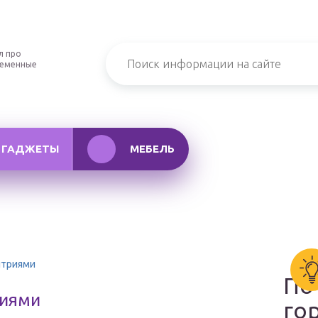
л про
ременные
ГАДЖЕТЫ
МЕБЕЛЬ
птриями
По
риями
го