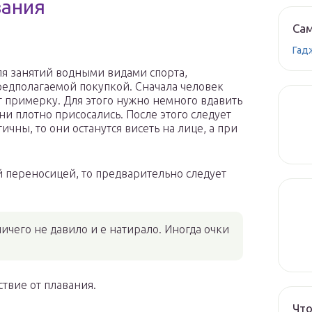
вания
Сам
Гад
ля занятий водными видами спорта,
едполагаемой покупкой. Сначала человек
т примерку. Для этого нужно немного вдавить
ни плотно присосались. После этого следует
тичны, то они останутся висеть на лице, а при
й переносицей, то предварительно следует
ичего не давило и е натирало. Иногда очки
ствие от плавания.
Что