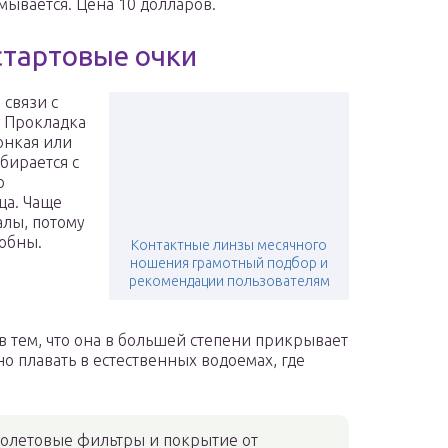
смывается. Цена 10 долларов.
стартовые очки
 связи с
. Прокладка
онкая или
дбирается с
о
ца. Чаще
алы, потому
обны.
Контактные линзы месячного
ношения грамотный подбор и
рекомендации пользователям
ов тем, что она в большей степени прикрывает
но плавать в естественных водоемах, где
иолетовые фильтры и покрытие от