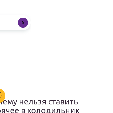
чему нельзя ставить
рячее в холодильник