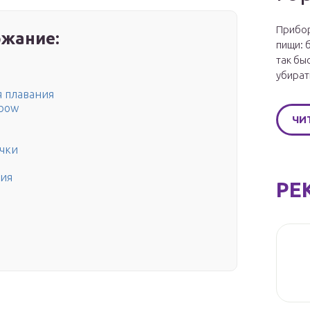
Прибор
жание:
пищи: 
так бы
убират
 плавания
nbow
ЧИ
чки
ния
РЕ