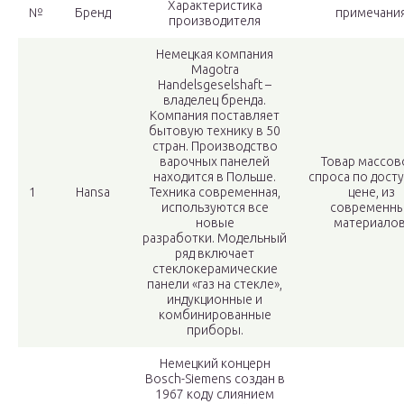
Характеристика
№
Бренд
примечани
производителя
Немецкая компания
Magotra
Handelsgeselshaft –
владелец бренда.
Компания поставляет
бытовую технику в 50
стран. Производство
варочных панелей
Товар массов
находится в Польше.
спроса по дост
1
Hansa
Техника современная,
цене, из
используются все
современн
новые
материалов
разработки. Модельный
ряд включает
стеклокерамические
панели «газ на стекле»,
индукционные и
комбинированные
приборы.
Немецкий концерн
Bosch-Siemens создан в
1967 коду слиянием