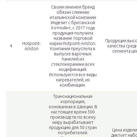
Своим именем бренд
обязан слиянию
итальянской компании
Индезит с британской
Хотпойнт, с 2017 года
продукция получила
название торговой
Продукция выс
Hotpoint-
марки Hotpoint-Ariston.
4
качества сред
Ariston
Компания преуспела в
сегмента це
выпуске варочных
панелей из
стеклокерамики всех
модификаций.
Используются все виды
нагревателей, их
комбинации.
Транснациональная
корпорация,
основанная в Швеции. В
настоящее время 500
производств по всему
миру вырабатывают
продукцию для 50 стран
Цена издел
потребителей.
диктует наб