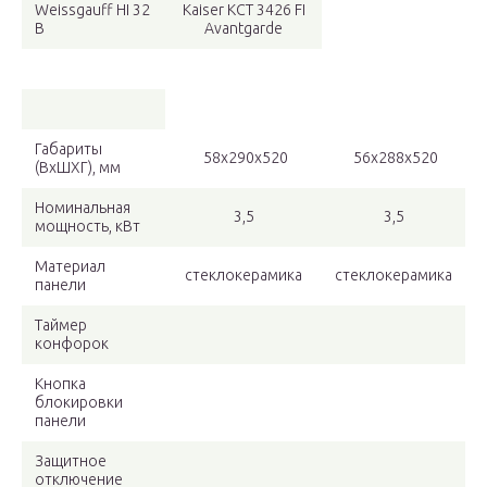
Weissgauff HI 32
Kaiser KCT 3426 FI
B
Avantgarde
Габариты
58х290х520
56х288х520
(ВхШХГ), мм
Номинальная
3,5
3,5
мощность, кВт
Материал
стеклокерамика
стеклокерамика
панели
Таймер
конфорок
Кнопка
блокировки
панели
Защитное
отключение