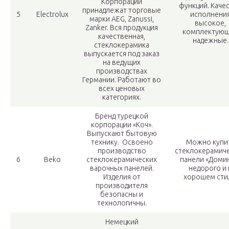
Корпорации
функций. Каче
принадлежат торговые
5
Electrolux
исполнени
марки AEG, Zanussi,
высокое,
Zanker. Вся продукция
комплектую
качественная,
надежные.
стеклокерамика
выпускается под заказ
на ведущих
производствах
Германии. Работают во
всех ценовых
категориях.
Бренд турецкой
корпорации «Коч».
Выпускают бытовую
технику. Освоено
Можно купи
производство
стеклокерамич
6
Beko
стеклокерамических
панели «Доми
варочных панелей.
недорого и 
Изделия от
хорошем сти
производителя
безопасны и
технологичны.
Немецкий