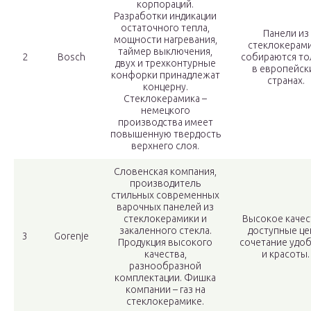
корпораций.
Разработки индикации
остаточного тепла,
Панели из
мощности нагревания,
стеклокерам
таймер выключения,
2
Bosch
собираются то
двух и трехконтурные
в европейск
конфорки принадлежат
странах.
концерну.
Стеклокерамика –
немецкого
производства имеет
повышенную твердость
верхнего слоя.
Словенская компания,
производитель
стильных современных
варочных панелей из
стеклокерамики и
Высокое качес
закаленного стекла.
доступные це
3
Gorenje
Продукция высокого
сочетание удо
качества,
и красоты.
разнообразной
комплектации. Фишка
компании – газ на
стеклокерамике.