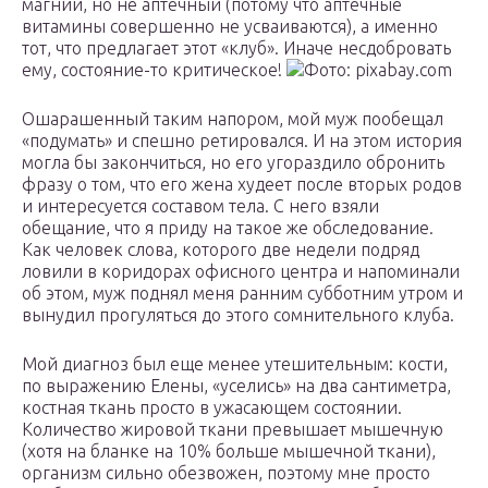
магний, но не аптечный (потому что аптечные
витамины совершенно не усваиваются), а именно
тот, что предлагает этот «клуб». Иначе несдобровать
ему, состояние-то критическое!
Фото: pixabay.com
Ошарашенный таким напором, мой муж пообещал
«подумать» и спешно ретировался. И на этом история
могла бы закончиться, но его угораздило обронить
фразу о том, что его жена худеет после вторых родов
и интересуется составом тела. С него взяли
обещание, что я приду на такое же обследование.
Как человек слова, которого две недели подряд
ловили в коридорах офисного центра и напоминали
об этом, муж поднял меня ранним субботним утром и
вынудил прогуляться до этого сомнительного клуба.
Мой диагноз был еще менее утешительным: кости,
по выражению Елены, «уселись» на два сантиметра,
костная ткань просто в ужасающем состоянии.
Количество жировой ткани превышает мышечную
(хотя на бланке на 10% больше мышечной ткани),
организм сильно обезвожен, поэтому мне просто