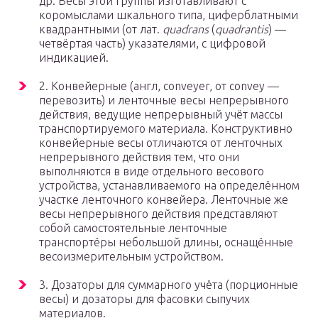
др. Весы этой группы изготавливают с
коромыслами шкального типа, циферблатными
квадрантными (от лат.
quadrans
(
quadrantis
) —
четвёртая часть) указателями, с цифровой
индикацией.
2. Конвейерные (англ, conveyer, от convey —
перевозить) и ленточные весы непрерывного
действия, ведущие непрерывный учёт массы
транспортируемого материала. Конструктивно
конвейерные весы отличаются от ленточных
непрерывного действия тем, что они
выполняются в виде отдельного весового
устройства, устанавливаемого на определённом
участке ленточного конвейера. Ленточные же
весы непрерывного действия представляют
собой самостоятельные ленточные
транспортёры небольшой длины, оснащённые
весоизмерительным устройством.
3. Дозаторы для суммарного учёта (порционные
весы) и дозаторы для фасовки сыпучих
материалов.