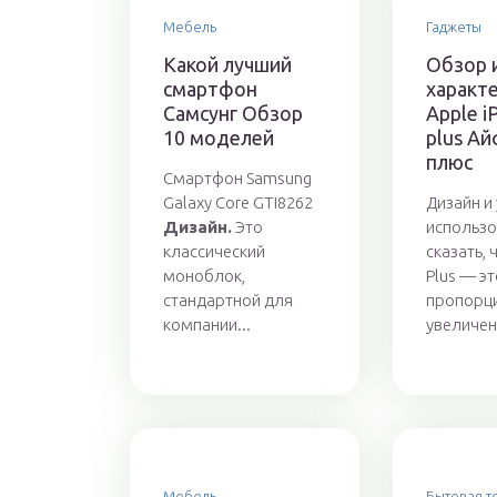
Мебель
Гаджеты
Какой лучший
Обзор 
смартфон
характ
Самсунг Обзор
Apple i
10 моделей
plus Ай
плюс
Смартфон Samsung
Galaxy Core GTI8262
Дизайн и
Дизайн.
Это
использо
классический
сказать, 
моноблок,
Plus — э
стандартной для
пропорц
компании...
увеличен
Мебель
Бытовая т