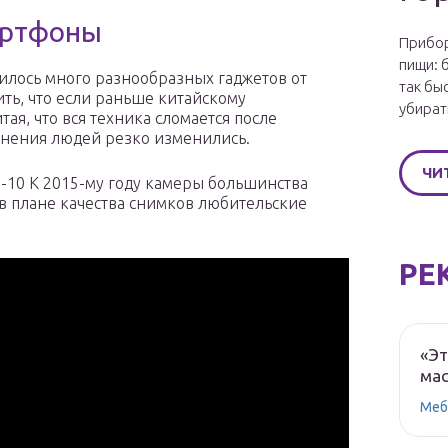
артфоны
Прибор
пищи: 
илось много разнообразных гаджетов от
так бы
ть, что если раньше китайскому
убират
ая, что вся техника сломается после
 мнения людей резко изменились.
ЧИ
-10 К 2015-му году камеры большинства
в плане качества снимков любительские
РЕ
«Эт
мас
Меб