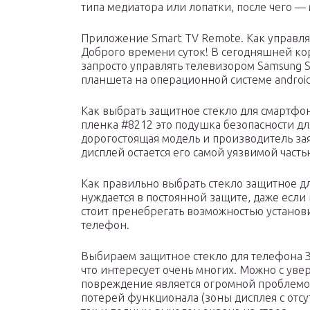
типа медиатора или лопатки, после чего — 
Приложение Smart TV Remote. Как управля
Доброго времени суток! В сегодняшней кор
запросто управлять телевизором Samsung 
планшета на операционной системе android
Как выбрать защитное стекло для смартфо
пленка #8212 это подушка безопасности дл
дорогостоящая модель и производитель зая
дисплей остается его самой уязвимой часть
Как правильно выбрать стекло защитное д
нуждается в постоянной защите, даже есл
стоит пренебрегать возможностью установ
телефон.
Выбираем защитное стекло для телефона З
что интересует очень многих. Можно с уве
повреждение является огромной проблемой
потерей функционала (зоны дисплея с отсу