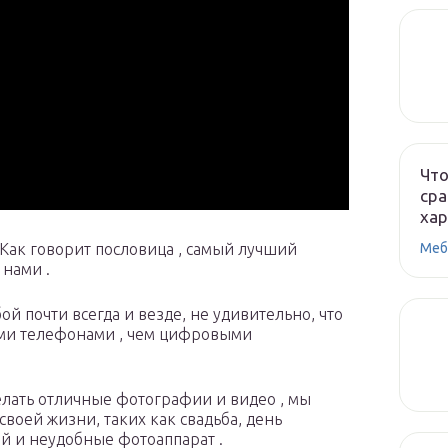
Что
сра
ха
ак говорит пословица , самый лучший
Меб
 нами .
ой почти всегда и везде, не удивительно, что
ми телефонами , чем цифровыми
елать отличные фотографии и видео , мы
воей жизни, таких как свадьба, день
ый и неудобные фотоаппарат .