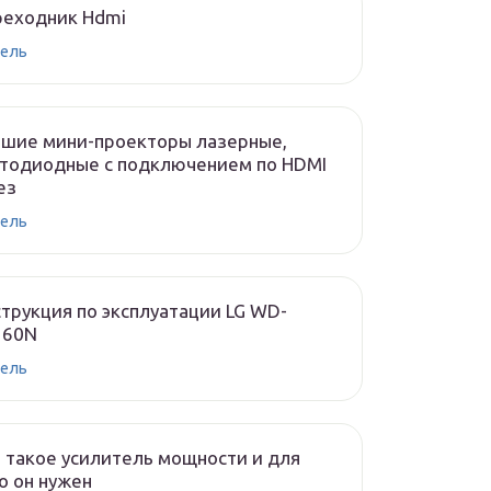
реходник Hdmi
ель
чшие мини-проекторы лазерные,
тодиодные с подключением по HDMI
ез
ель
трукция по эксплуатации LG WD-
160N
ель
 такое усилитель мощности и для
о он нужен