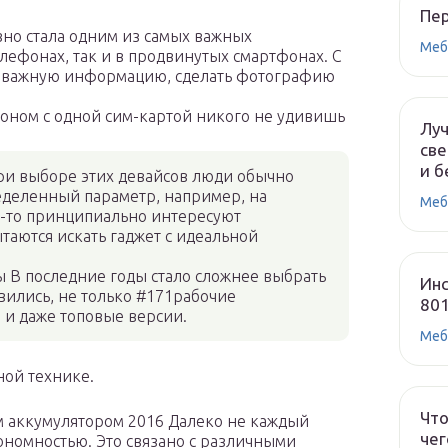
Пе
но стала одним из самых важных
Меб
лефонах, так и в продвинутых смартфонах. С
 важную информацию, сделать фотографию
оном с одной сим-картой никого не удивишь
Лу
све
и б
При выборе этих девайсов люди обычно
деленный параметр, например, на
Меб
о-то принципиально интересуют
таются искать гаджет с идеальной
 В последние годы стало сложнее выбрать
Инс
вились, не только #171рабочие
80
 и даже топовые версии.
Меб
ной технике.
Что
 аккумулятором 2016 Далеко не каждый
чег
ономностью. Это связано с различными