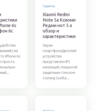
Гаджеты
и
Xiaomi Redmi
еристики
Note 5a Ксиоми
Phone 6s
Редми нот 5 а
фон 6с
обзор и
характеристики
 удобство
Экран
ванияЕсли
смартфонаДисплей
что iPhone 6s
устройства
то просто
представлен IPS
ионально
матрицей, покрытой
ный...
защитным стеклом
Corning Gorilla...
ехника
Мебель