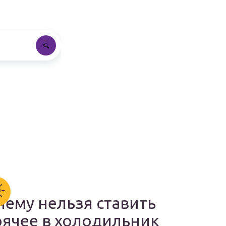
чему нельзя ставить
рячее в холодильник