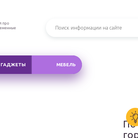
л про
ременные
ГАДЖЕТЫ
МЕБЕЛЬ
По
го