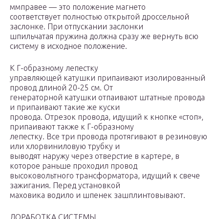
ммправее — это положение магнето
соответствует полностью открытой дроссельной
заслонке. При отпускании заслонки
шпильчатая пружина должна сразу же вернуть всю
систему в исходное положение.
К Г-образному лепестку
управляющей катушки припаивают изолированный
провод длиной 20-25 см. От
генераторной катушки отпаивают штатные провода
и припаивают такие же куски
провода. Отрезок провода, идущий к кнопке «стоп»,
припаивают также к Г-образному
лепестку. Все три провода протягивают в резиновую
или хлорвиниловую трубку и
выводят наружу через отверстие в картере, в
которое раньше проходил провод
высоковольтного трансформатора, идущий к свече
зажигания. Перед установкой
маховика водило и шпенек зашплинтовывают.
ДОРАБОТКА СИСТЕМЫ