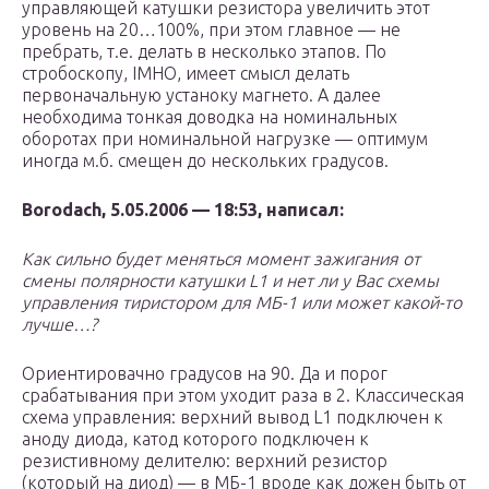
управляющей катушки резистора увеличить этот
уровень на 20…100%, при этом главное — не
пребрать, т.е. делать в несколько этапов. По
стробоскопу, IMHO, имеет смысл делать
первоначальную устаноку магнето. А далее
необходима тонкая доводка на номинальных
оборотах при номинальной нагрузке — оптимум
иногда м.б. смещен до нескольких градусов.
Borodach, 5.05.2006 — 18:53, написал:
Как сильно будет меняться момент зажигания от
смены полярности катушки L1 и нет ли у Вас схемы
управления тиристором для МБ-1 или может какой-то
лучше…?
Ориентировачно градусов на 90. Да и порог
срабатывания при этом уходит раза в 2. Классическая
схема управления: верхний вывод L1 подключен к
аноду диода, катод которого подключен к
резистивному делителю: верхний резистор
(который на диод) — в МБ-1 вроде как дожен быть от