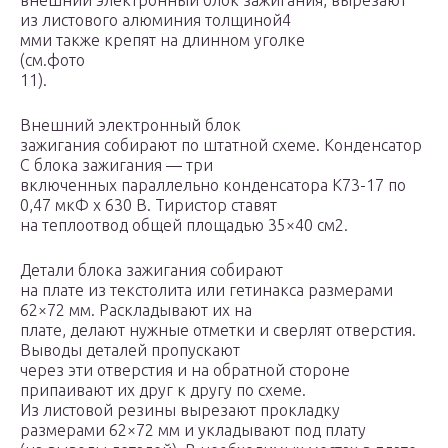
внешний электронный блок зажигания, вырезают
из листового алюминия толщиной4
мми также крепят на длинном уголке
(см.фото
11).
Внешний электронный блок
зажигания собирают по штатной схеме. Конденсатор
С блока зажигания — три
включенных параллельно конденсатора К73-17 по
0,47 мкФ х 630 В. Тиристор ставят
на теплоотвод общей площадью 35×40 см2.
Детали блока зажигания собирают
на плате из текстолита или гетинакса размерами
62×72 мм. Раскладывают их на
плате, делают нужные отметки и сверлят отверстия.
Выводы деталей пропускают
через эти отверстия и на обратной стороне
припаивают их друг к другу по схеме.
Из листовой резины вырезают прокладку
размерами 62×72 мм и укладывают под плату