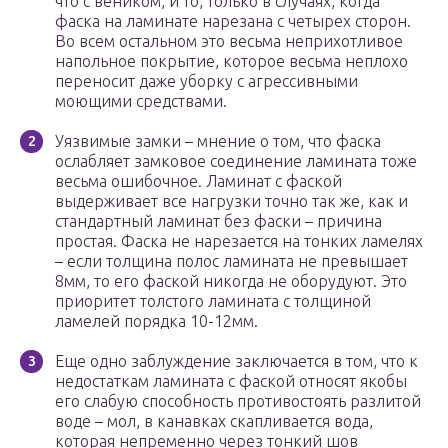
что с веником, и то, только в случаях, когда
фаска на ламинате нарезана с четырех сторон.
Во всем остальном это весьма неприхотливое
напольное покрытие, которое весьма неплохо
переносит даже уборку с агрессивными
моющими средствами.
Уязвимые замки – мнение о том, что фаска
ослабляет замковое соединение ламината тоже
весьма ошибочное. Ламинат с фаской
выдерживает все нагрузки точно так же, как и
стандартный ламинат без фаски – причина
простая. Фаска не нарезается на тонких ламелях
– если толщина полос ламината не превышает
8мм, то его фаской никогда не оборудуют. Это
приоритет толстого ламината с толщиной
ламелей порядка 10-12мм.
Еще одно заблуждение заключается в том, что к
недостаткам ламината с фаской относят якобы
его слабую способность противостоять разлитой
воде – мол, в канавках скапливается вода,
которая непременно через тонкий шов