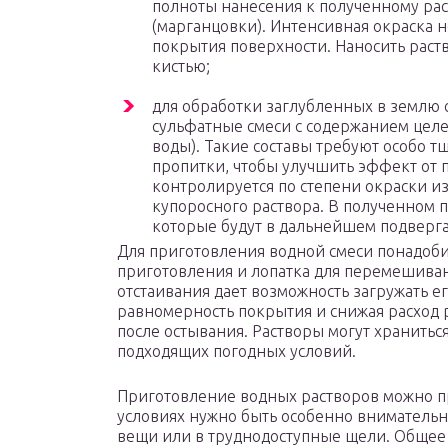
полноты нанесения к полученному рас
(марганцовки). Интенсивная окраска н
покрытия поверхности. Наносить раст
кистью;
для обработки заглубленных в землю 
сульфатные смеси с содержанием целев
воды). Такие составы требуют особо 
пропитки, чтобы улучшить эффект от 
контролируется по степени окраски и
купоросного раствора. В полученном 
которые будут в дальнейшем подверг
Для приготовления водной смеси понадобит
приготовления и лопатка для перемешиван
отстаивания дает возможность загружать е
равномерность покрытия и снижая расход 
после остывания. Растворы могут хранитьс
подходящих погодных условий.
Приготовление водных растворов можно п
условиях нужно быть особенно внимательн
вещи или в труднодоступные щели. Общее