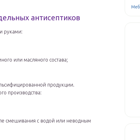
Меб
дельных антисептиков
и руками:
ного или масляного состава;
альсифицированной продукции.
ого производства:
сле смешивания с водой или неводным