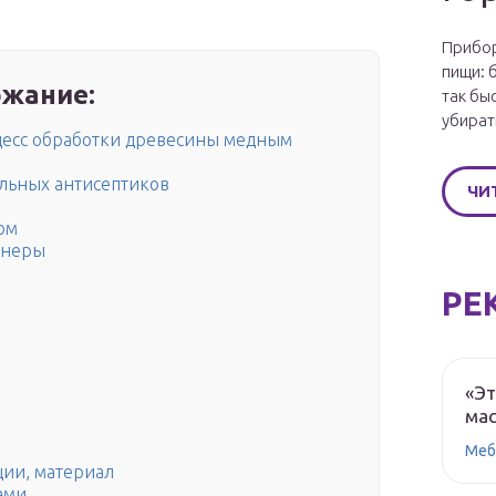
Прибор
пищи: 
жание:
так бы
убират
цесс обработки древесины медным
льных антисептиков
ЧИ
ом
анеры
РЕ
«Эт
мас
Меб
ции, материал
ами