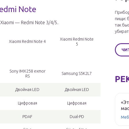
edmi Note
Прибор
пищи: 
iaomi — Redmi Note 3/4/5.
так бы
убират
Xiaomi Redmi Note
Xiaomi Redmi Note 4
5
ЧИ
Sony IMX258 exmor
Samsung S5K2L7
RS
РЕ
Двойная LED
Двойная LED
«Эт
Цифровая
Цифровая
мас
PDAF
Dual-PD
Меб