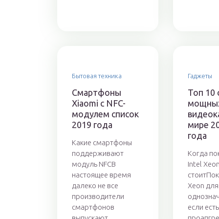
Бытовая техника
Гаджеты
Смартфоны
Топ 10
Xiaomi с NFC-
мощны
модулем список
видеок
2019 года
мире 2
года
Какие смартфоны
поддерживают
Когда по
модуль NFCВ
Intel Xeo
настоящее время
стоитПоку
далеко не все
Xeon для
производители
однознач
смартфонов
если есть
выпускают...
проапгре