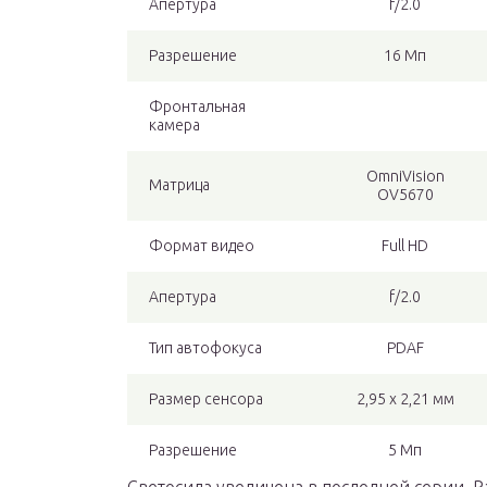
Апертура
f/2.0
Разрешение
16 Мп
Фронтальная
камера
OmniVision
Матрица
OV5670
Формат видео
Full HD
Апертура
f/2.0
Тип автофокуса
PDAF
Размер сенсора
2,95 х 2,21 мм
Разрешение
5 Мп