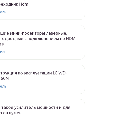
реходник Hdmi
ель
чшие мини-проекторы лазерные,
тодиодные с подключением по HDMI
ез
ель
трукция по эксплуатации LG WD-
160N
ель
 такое усилитель мощности и для
о он нужен