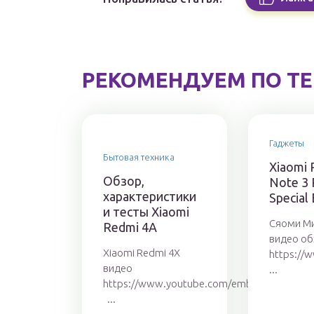
РЕКОМЕНДУЕМ ПО Т
Гаджеты
Бытовая техника
Xiaomi 
Обзор,
Note 3 
характеристики
Special 
и тесты Xiaomi
Сяоми Ми
Redmi 4A
видео об
Xiaomi Redmi 4X
https:/
видео
...
https://www.youtube.com/embed/nuhC_4g
...