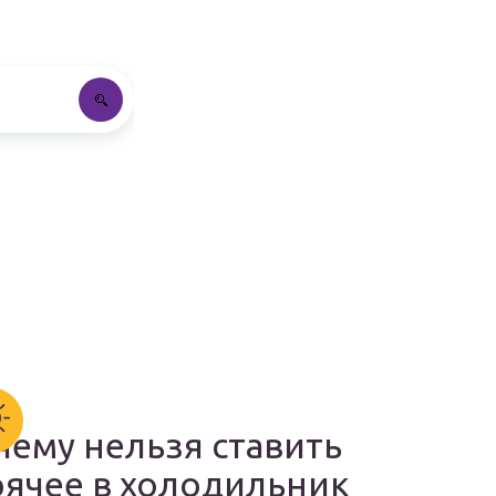
чему нельзя ставить
рячее в холодильник