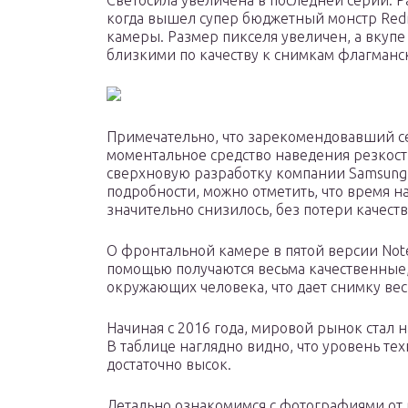
Светосила увеличена в последней серии. Р
когда вышел супер бюджетный монстр Redm
камеры. Размер пикселя увеличен, а вкупе
близкими по качеству к снимкам флагманс
Примечательно, что зарекомендовавший се
моментальное средство наведения резкост
сверхновую разработку компании Samsung, 
подробности, можно отметить, что время н
значительно снизилось, без потери качеств
О фронтальной камере в пятой версии Note
помощью получаются весьма качественные
окружающих человека, что дает снимку ве
Начиная с 2016 года, мировой рынок стал 
В таблице наглядно видно, что уровень те
достаточно высок.
Детально ознакомимся с фотографиями от 