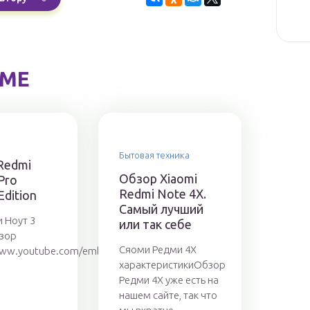
ЕМЕ
Бытовая техника
Redmi
Обзор Xiaomi
Pro
Redmi Note 4X.
Edition
Самый лучший
 Ноут 3
или так себе
зор
Сяоми Редми 4Х
/www.youtube.com/embed/WdAm2hOuqus
характеристикиОбзор
Wzns
Редми 4Х уже есть на
нашем сайте, так что