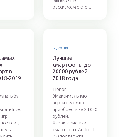
мы вкратце
расскажем о его...
Гаджеты
 самых
Лучшие
х
смартфоны до
арт в
20000 рублей
018-2019
2018 года
Honor
купать бу
9Максимальную
n
версию можно
пать Intel
приобрести за 24 020
 игр
рублей.
но стоит,
Характеристики:
 цель
смартфон с Android
йдить...
7.0 поддержка...