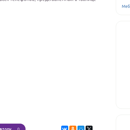
Меб
0
втору