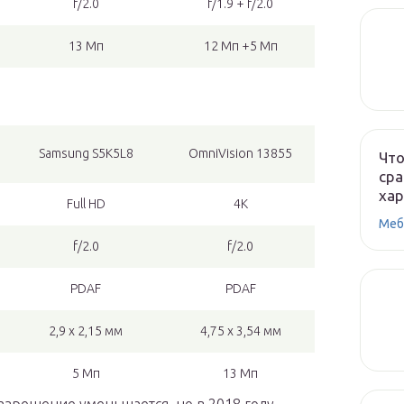
f/2.0
f/1.9 + f/2.0
13 Мп
12 Мп +5 Мп
Samsung S5K5L8
OmniVision 13855
Что
сра
ха
Full HD
4К
Меб
f/2.0
f/2.0
PDAF
PDAF
2,9 х 2,15 мм
4,75 х 3,54 мм
5 Мп
13 Мп