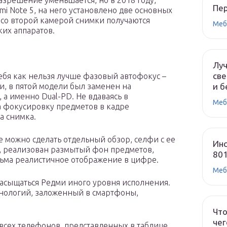
азрешение уменьшается, но в 2018 году,
Пе
i Note 5, на него установлено две основных
 со второй камерой снимки получаются
Меб
ких аппаратов.
Лу
све
бя как нельзя лучше фазовый автофокус –
и, в пятой модели был заменен на
и б
а именно Dual-PD. Не вдаваясь в
Меб
а фокусировку предметов в кадре
а снимка.
 можно сделать отдельный обзор, селфи с ее
Инс
, реализован размытый фон предметов,
80
сьма реалистичное отображение в цифре.
Меб
насыщаться Редми иного уровня исполнения.
хнологий, заложенный в смартфоны,
Что
чег
всех телефонов, представленных в таблице