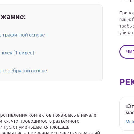
Прибор
жание:
пищи: 
так бы
убират
а графитной основе
ЧИ
клея (1 видео)
а серебряной основе
РЕ
«Эт
мас
ротивления контактов появилась в начале
ится, что проводимость разъёмного
Меб
 и пустот уменьшается площадь
дящая паста призвана исправить указанный