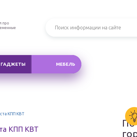
л про
ременные
ГАДЖЕТЫ
МЕБЕЛЬ
ста КПП КВТ
По
та КПП КВТ
го