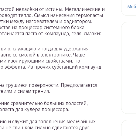
Меб
астой недалёки от истины. Металлические и
оводят тепло. Смысл нанесения термопасты
тки между нагревателем и радиатором.
став на процессор системного блока
личается паста от компаунда, геля, смазки:
нцию, служащую иногда для удержания
равне со смолой в электронике. Чаще
ми изолирующими свойствами, но
го эффекта. Из прочих субстанций компаунд
на трущиеся поверхности. Предполагается
твиям и силам трения.
нения сравнительно больших полостей,
опаста для кулера процессора.
цию и служит для заполнения мельчайших
сти не слишком сильно сдвигаются друг