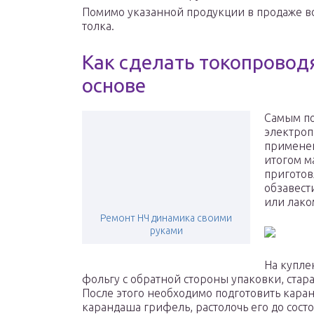
Помимо указанной продукции в продаже в
толка.
Как сделать токопровод
основе
Самым по
электроп
применен
итогом м
приготов
обзавес
или лако
Ремонт НЧ динамика своими
руками
На купле
фольгу с обратной стороны упаковки, стар
После этого необходимо подготовить кара
карандаша грифель, растолочь его до сос