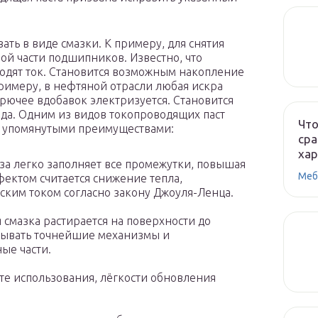
ать в виде смазки. К примеру, для снятия
ой части подшипников. Известно, что
водят ток. Становится возможным накопление
 примеру, в нефтяной отрасли любая искра
рючее вдобавок электризуется. Становится
яда. Одним из видов токопроводящих паст
Что
я упомянутыми преимуществами:
сра
ха
а легко заполняет все промежутки, повышая
Меб
ектом считается снижение тепла,
ким током согласно закону Джоуля-Ленца.
 смазка растирается на поверхности до
атывать точнейшие механизмы и
ые части.
те использования, лёгкости обновления