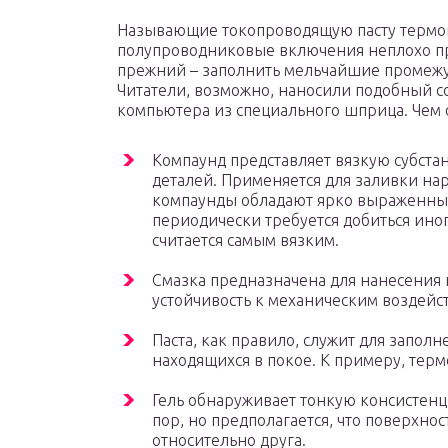
Называющие токопроводящую пасту термоп
полупроводниковые включения неплохо пр
прежний – заполнить мельчайшие промежу
Читатели, возможно, наносили подобный со
компьютера из специального шприца. Чем от
Компаунд представляет вязкую субста
деталей. Применяется для заливки на
компаунды обладают ярко выраженны
периодически требуется добиться ино
считается самым вязким.
Смазка предназначена для нанесения 
устойчивость к механическим воздейс
Паста, как правило, служит для запол
находящихся в покое. К примеру, терм
Гель обнаруживает тонкую консистен
пор, но предполагается, что поверхно
относительно друга.