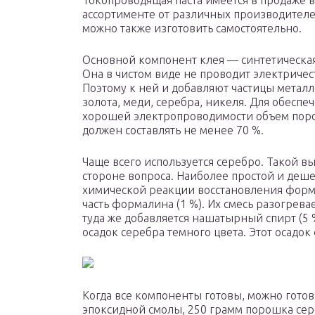
Токопроводящая паста имеется в продаже 
ассортименте от различных производителе
можно также изготовить самостоятельно.
Основной компонент клея — синтетическая
Она в чистом виде не проводит электричес
Поэтому к ней и добавляют частицы метал
золота, меди, серебра, никеля. Для обеспе
хорошей электропроводимости объем пор
должен составлять не менее 70 %.
Чаще всего используется серебро. Такой в
стороне вопроса. Наиболее простой и деш
химической реакции восстановления формал
часть формалина (1 %). Их смесь разогрева
туда же добавляется нашатырный спирт (5 
осадок серебра темного цвета. Этот осадо
Когда все компоненты готовы, можно готов
эпоксидной смолы, 250 грамм порошка сере