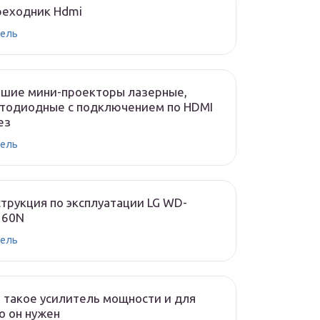
реходник Hdmi
ель
чшие мини-проекторы лазерные,
тодиодные с подключением по HDMI
ез
ель
трукция по эксплуатации LG WD-
160N
ель
 такое усилитель мощности и для
о он нужен