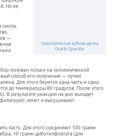
в широком
й. Но ее
 смола.
тво.
лов —
Электрическая зубная щетка
чения
Oral-B Орал Би
ошка
ыбор основан только на экономической
евый способ его получения — путем
ина. Для этого берется одна часть и одна
ется до температуры 80 градусов. После этого
%). В результате реакции на дно выпадет
к фильтруют, моют и высушивают.
ить пасту. Для этого соединяют 100 грамм
бра, 10 грамм дибутилфлатата (для