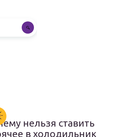
чему нельзя ставить
рячее в холодильник