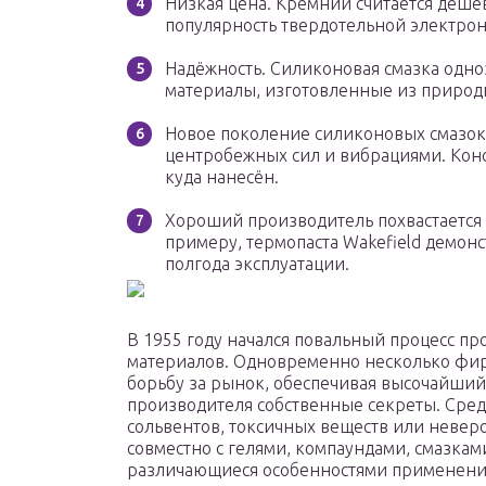
Низкая цена. Кремний считается дешё
популярность твердотельной электро
Надёжность. Силиконовая смазка одно
материалы, изготовленные из природ
Новое поколение силиконовых смазок
центробежных сил и вибрациями. Консис
куда нанесён.
Хороший производитель похвастается 
примеру, термопаста Wakefield демон
полгода эксплуатации.
В 1955 году начался повальный процесс пр
материалов. Одновременно несколько фир
борьбу за рынок, обеспечивая высочайший
производителя собственные секреты. Сре
сольвентов, токсичных веществ или невер
совместно с гелями, компаундами, смазкам
различающиеся особенностями применени