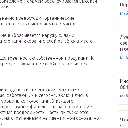
вым элементом, чем обеспечивается высокая
Пе
ники.
Меб
значно превосходит органические
ных полезных ископаемых и масел.
 не выбрасывается наружу силами
Лу
тенция такова, что слой остаётся в месте,
све
и б
Меб
долговечностью собственной продукции. К
стрирует сохранение свойств даже через
Инс
80
оизводства синтетических смазочных
м, работающих и сегодня, включились в
Меб
 уровень конкуренции. У каждого
ди рекламных фишек называют отсутствие
оятная проводимость. Пасты выпускаются
и, изготовленными на идентичной основе, но
Что
я.
чег