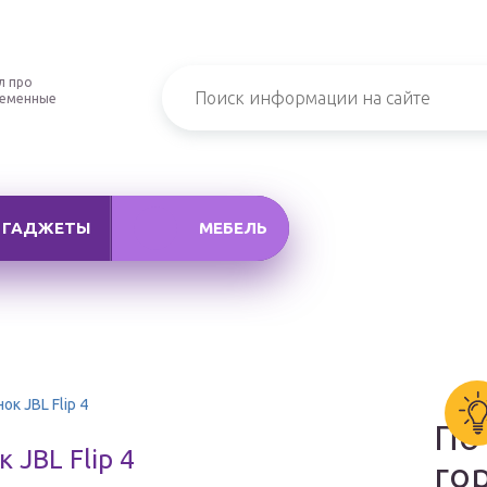
л про
ременные
ГАДЖЕТЫ
МЕБЕЛЬ
к JBL Flip 4
По
 JBL Flip 4
го