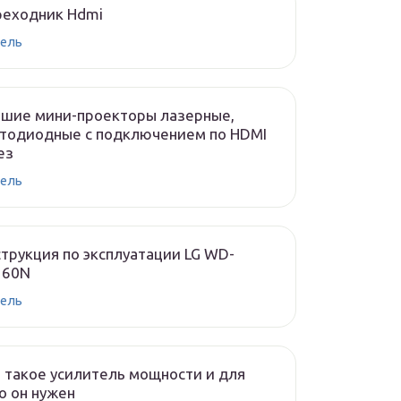
реходник Hdmi
ель
чшие мини-проекторы лазерные,
тодиодные с подключением по HDMI
ез
ель
трукция по эксплуатации LG WD-
160N
ель
 такое усилитель мощности и для
о он нужен