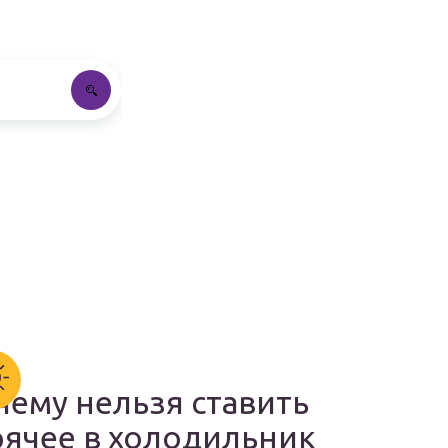
чему нельзя ставить
рячее в холодильник