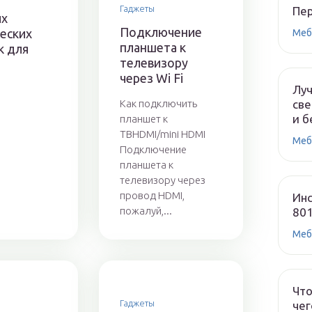
Гаджеты
Пе
их
Подключение
еских
Меб
планшета к
к для
телевизору
через Wi Fi
Лу
Как подключить
све
и б
планшет к
ТВHDMI/mini HDMI
Меб
Подключение
планшета к
телевизору через
провод HDMI,
Инс
пожалуй,...
80
Меб
Что
Гаджеты
чег