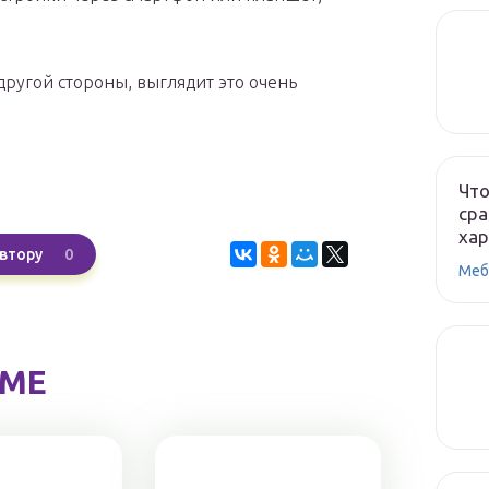
 другой стороны, выглядит это очень
Что
сра
ха
0
втору
Меб
ЕМЕ