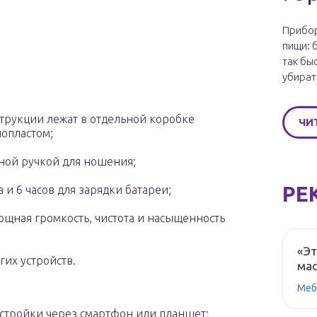
Прибор
пищи: 
так бы
убират
струкции лежат в отдельной коробке
ЧИ
опластом;
ной ручкой для ношения;
РЕ
а и 6 часов для зарядки батареи;
ощная громкость, чистота и насыщенность
«Эт
их устройств.
мас
Меб
стройки через смартфон или планшет;