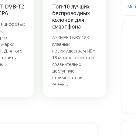
Т DVB-T2
Топ-10 лучших
Меб
ЕРА
беспроводных
колонок для
ка цифровых
смартфона
на
рах
ASKMEER NBY-18К
 марки
главным
1. Для того
преимуществам NBY-
строить
18 можно отнести её
...
сравнительно
доступную
стоимость при
очень...