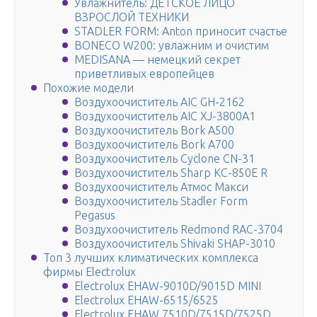
Увлажнитель: ДЕТСКОЕ ЛИЦО
ВЗРОСЛОЙ ТЕХНИКИ
STADLER FORM: Anton приносит счастье
BONECO W200: увлажним и очистим
MEDISANA — немецкий секрет
приветливых европейцев
Похожие модели
Воздухоочиститель AIC GH-2162
Воздухоочиститель AIC XJ-3800A1
Воздухоочиститель Bork A500
Воздухоочиститель Bork A700
Воздухоочиститель Cyclone CN-31
Воздухоочиститель Sharp KC-850E R
Воздухоочиститель Атмос Макси
Воздухоочиститель Stadler Form
Pegasus
Воздухоочиститель Redmond RAC-3704
Воздухоочиститель Shivaki SHAP-3010
Топ 3 лучших климатических комплекса
фирмы Electrolux
Electrolux EHAW-9010D/9015D MINI
Electrolux EHAW-6515/6525
Electrolux EHAW 7510D/7515D/7525D