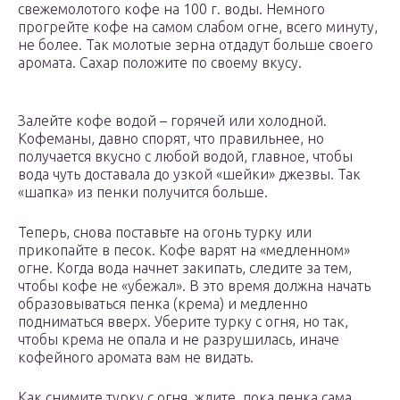
свежемолотого кофе на 100 г. воды. Немного
прогрейте кофе на самом слабом огне, всего минуту,
не более. Так молотые зерна отдадут больше своего
аромата. Сахар положите по своему вкусу.
Залейте кофе водой – горячей или холодной.
Кофеманы, давно спорят, что правильнее, но
получается вкусно с любой водой, главное, чтобы
вода чуть доставала до узкой «шейки» джезвы. Так
«шапка» из пенки получится больше.
Теперь, снова поставьте на огонь турку или
прикопайте в песок. Кофе варят на «медленном»
огне. Когда вода начнет закипать, следите за тем,
чтобы кофе не «убежал». В это время должна начать
образовываться пенка (крема) и медленно
подниматься вверх. Уберите турку с огня, но так,
чтобы крема не опала и не разрушилась, иначе
кофейного аромата вам не видать.
Как снимите турку с огня, ждите, пока пенка сама