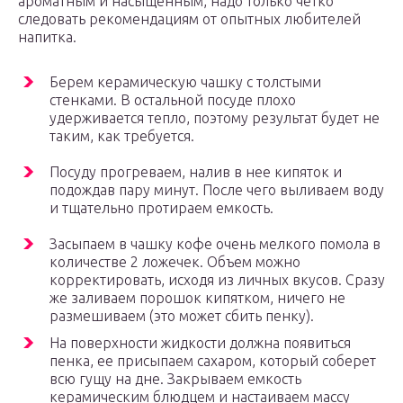
ароматным и насыщенным, надо только четко
следовать рекомендациям от опытных любителей
напитка.
Берем керамическую чашку с толстыми
стенками. В остальной посуде плохо
удерживается тепло, поэтому результат будет не
таким, как требуется.
Посуду прогреваем, налив в нее кипяток и
подождав пару минут. После чего выливаем воду
и тщательно протираем емкость.
Засыпаем в чашку кофе очень мелкого помола в
количестве 2 ложечек. Объем можно
корректировать, исходя из личных вкусов. Сразу
же заливаем порошок кипятком, ничего не
размешиваем (это может сбить пенку).
На поверхности жидкости должна появиться
пенка, ее присыпаем сахаром, который соберет
всю гущу на дне. Закрываем емкость
керамическим блюдцем и настаиваем массу