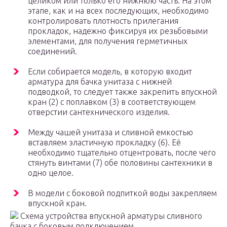
целиком или только его нижнюю часть. На этом
этапе, как и на всех последующих, необходимо
контролировать плотность прилегания
прокладок, надежно фиксируя их резьбовыми
элементами, для получения герметичных
соединений.
Если собирается модель, в которую входит
арматура для бачка унитаза с нижней
подводкой, то следует также закрепить впускной
кран (2) с поплавком (3) в соответствующем
отверстии сантехнического изделия.
Между чашей унитаза и сливной емкостью
вставляем эластичную прокладку (6). Её
необходимо тщательно отцентровать, после чего
стянуть винтами (7) обе половины сантехники в
одно целое.
В модели с боковой подпиткой воды закрепляем
впускной кран.
Схема устройства впускной арматуры сливного
бачка с боковым подключением.