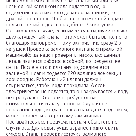
использованы клапаны с 2-мя секциями или 3-мя.
Если одной катушкой вода подается в одно
отделение пластикового дозатора машинки, то
другой – во второе. Чтобы стала возможной подача
воды в третий отдел, понадобится 3-я катушка.
Однако в том случае, если имеется в наличии только
двухкатушечный клапан, это может быть выполнено
благодаря одновременному включению сразу 2-х
катушек.Проверка заливного клапана стиральной
машиныКогда надо проверить, насколько данная
деталь является работоспособной, потребуется ее
снять. После этого к клапану подсоединяется
заливной шлаг и подается 220 вольт во все секции
поочередно. Работающий клапан должен
открываться, чтобы вода проходила. А если
электричество не подается, то он закрывается и воду
не пропускает. Этот опыт требует от вас
внимательности и аккуратности. Случайное
попадание воды, когда провода находятся под током,
может привести к короткому замыканию.
Постарайтесь все предусмотреть, чтобы этого не
случилось. Для воды лучше заранее подготовить
емкость.Этапы проверкисеточка-заливного-