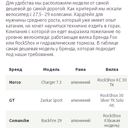
Для удобства мы расположили модели от самой
дешевой до самой дорогой. Как критерий мы искали
велосипед с 27,5- 29 колесами. Хардтейл для
мужчины среднего роста, который уже имеет опыт
катания, но хочет научиться технично ездить в горах.
Компания с которой он едет выразила пожелание по
уровню велосипеда: работающая вилка бренда Fox
или RockShox и гидравлические тормоза. В таблице
самая дешевая модель у бренда, которая подходит
под наши требования.
Бренд
Модель
Рама
Вилка
RockShox XC 30
Norco
Charger 7.3
алюминий
TK
RockShox 30
GT
Zaskar Sport
алюминий
Silver TK Solo
Air,
RockShox
Comanche
Backfire 29
алюминий
ХЗ(какая
модель)