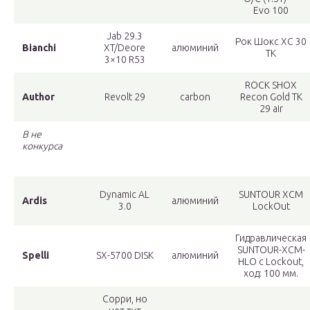
Evo 100
Jab 29.3
Рок Шокс ХС 30
Bianchi
XT/Deore
алюминий
ТК
3×10 R53
ROCK SHOX
Author
Revolt 29
carbon
Recon Gold TK
29 air
В не
конкурса
Dynamic AL
SUNTOUR XCM
Ardis
алюминий
3.0
LockOut
Гидравлическая
SUNTOUR-XCM-
Spelli
SX-5700 DISK
алюминий
HLO с Lockout,
ход: 100 мм.
Сорри, но