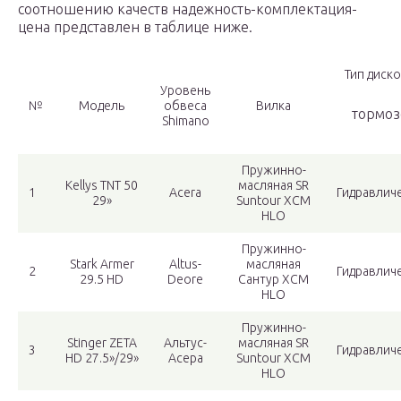
соотношению качеств надежность-комплектация-
цена представлен в таблице ниже.
Тип диск
Уровень
№
Модель
обвеса
Вилка
тормоз
Shimano
Пружинно-
Kellys TNT 50
масляная SR
1
Acera
Гидравлич
29»
Suntour XCM
HLO
Пружинно-
Stark Armer
Altus-
масляная
2
Гидравлич
29.5 HD
Deore
Сантур XCM
HLO
Пружинно-
Stinger ZETA
Альтус-
масляная SR
3
Гидравлич
HD 27.5»/29»
Асера
Suntour XCM
HLO