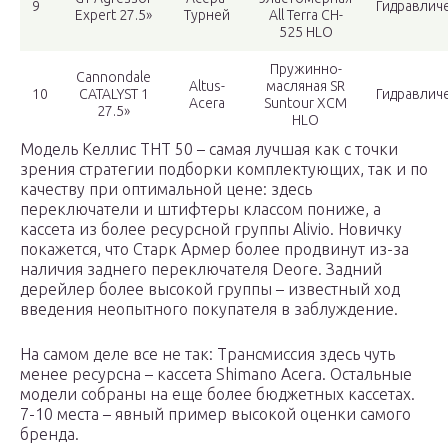
9
Гидравлич
Expert 27.5»
Турней
All Terra CH-
525 HLO
Пружинно-
Cannondale
Altus-
масляная SR
10
CATALYST 1
Гидравлич
Acera
Suntour XCM
27.5»
HLO
Модель Келлис ТНТ 50 – самая лучшая как с точки
зрения стратегии подборки комплектующих, так и по
качеству при оптимальной цене: здесь
переключатели и штифтеры классом пониже, а
кассета из более ресурсной группы Alivio. Новичку
покажется, что Старк Армер более продвинут из-за
наличия заднего переключателя Deore. Задний
дерейлер более высокой группы – известный ход
введения неопытного покупателя в заблуждение.
На самом деле все не так: Трансмиссия здесь чуть
менее ресурсна – кассета Shimano Acera. Остальные
модели собраны на еще более бюджетных кассетах.
7-10 места – явный пример высокой оценки самого
бренда.