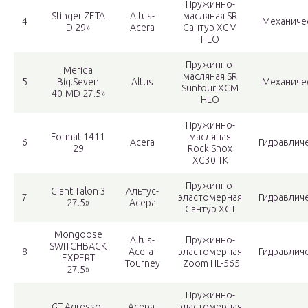
Пружинно-
Stinger ZETA
Altus-
масляная SR
4
Механиче
D 29»
Acera
Сантур XCM
HLO
Пружинно-
Merida
масляная SR
5
Big.Seven
Altus
Механиче
Suntour XCM
40-MD 27.5»
HLO
Пружинно-
Format 1411
масляная
6
Acera
Гидравлич
29
Rock Shox
XC30 TK
Пружинно-
Giant Talon 3
Альтус-
7
эластомерная
Гидравлич
27.5»
Асера
Сантур XCT
Mongoose
Altus-
Пружинно-
SWITCHBACK
8
Acera-
эластомерная
Гидравлич
EXPERT
Tourney
Zoom HL-565
27.5»
Пружинно-
GT Agressor
Асера-
эластомерная