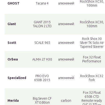
RockShox XC30,
GHOST
Tacana 4
алюминий
100mm
GIANT 2015
RockShox XC30,
Giant
алюминий
TALON 2 LTD
100mm
Rock Shox 30
Scott
SCALE 965
алюминий
Silver TK Solo Air
Tapered Steerer
Fox 32 Float
Orbea
ALMA 27 H30
алюминий
Performance
PRO EVO
RockShox XC32
Specialized
алюминий
650B 2015
fork
Fox 32 Float
650B CTD
Big.Seven CF
Merida
carbon
Remote ready
XT Edition
O/C (1.5T) —