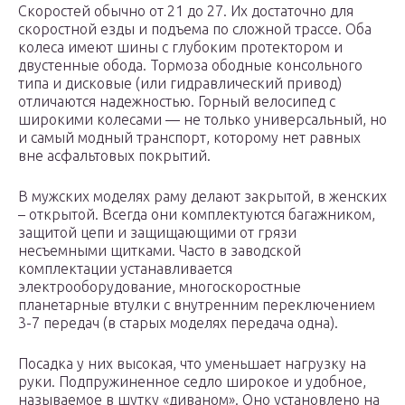
Скоростей обычно от 21 до 27. Их достаточно для
скоростной езды и подъема по сложной трассе. Оба
колеса имеют шины с глубоким протектором и
двустенные обода. Тормоза ободные консольного
типа и дисковые (или гидравлический привод)
отличаются надежностью. Горный велосипед с
широкими колесами — не только универсальный, но
и самый модный транспорт, которому нет равных
вне асфальтовых покрытий.
В мужских моделях раму делают закрытой, в женских
– открытой. Всегда они комплектуются багажником,
защитой цепи и защищающими от грязи
несъемными щитками. Часто в заводской
комплектации устанавливается
электрооборудование, многоскоростные
планетарные втулки с внутренним переключением
3-7 передач (в старых моделях передача одна).
Посадка у них высокая, что уменьшает нагрузку на
руки. Подпружиненное седло широкое и удобное,
называемое в шутку «диваном». Оно установлено на