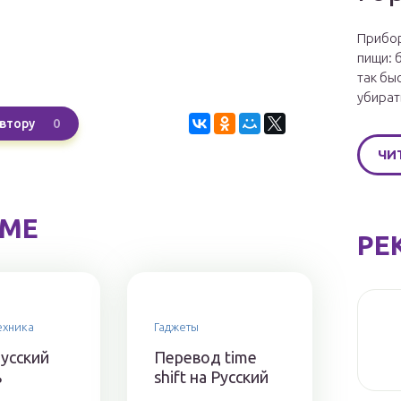
Прибор
пищи: 
так бы
убират
0
втору
ЧИ
ЕМЕ
РЕ
ехника
Гаджеты
усский
Перевод time
ь
shift на Русский