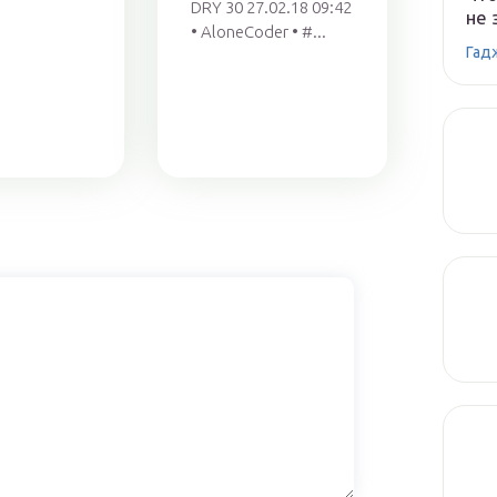
DRY 30 27.02.18 09:42
не 
• AloneCoder • #...
Гад