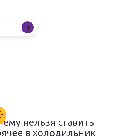
чему нельзя ставить
рячее в холодильник