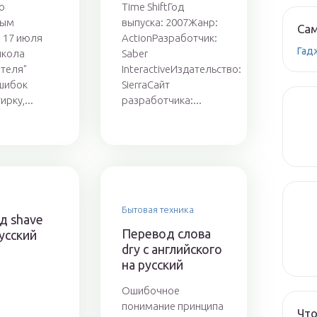
о
Time ShiftГод
ным
выпуска: 2007Жанр:
Сам
 17 июля
ActionРазработчик:
Гад
школа
Saber
теля"
InteractiveИздательство:
шибок
SierraСайт
ирку,...
разработчика:...
Бытовая техника
д shave
Перевод слова
русский
dry с английского
на русский
Ошибочное
понимание принципа
Что