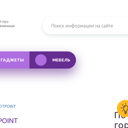
л про
ременные
ГАДЖЕТЫ
МЕБЕЛЬ
HOTPOINT
По
POINT
го