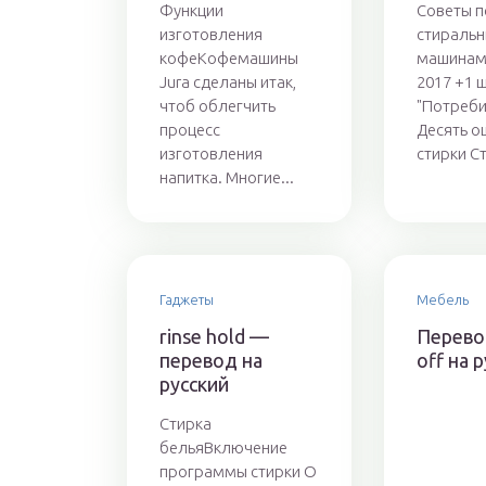
Функции
Советы п
изготовления
стираль
кофеКофемашины
машинам
Jura сделаны итак,
2017 +1 
чтоб облегчить
"Потреби
процесс
Десять о
изготовления
стирки Ст
напитка. Многие...
Гаджеты
Мебель
rinse hold —
Перево
перевод на
off на 
русский
Стирка
бельяВключение
программы стирки О