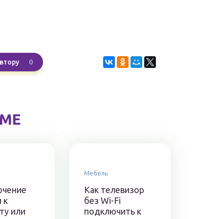
0
втору
ЕМЕ
Мебель
ючение
Как телевизор
 к
без Wi-Fi
ту или
подключить к