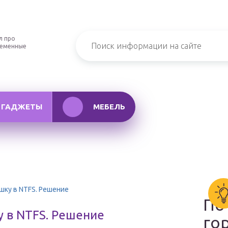
л про
ременные
ГАДЖЕТЫ
МЕБЕЛЬ
шку в NTFS. Решение
По
у в NTFS. Решение
го