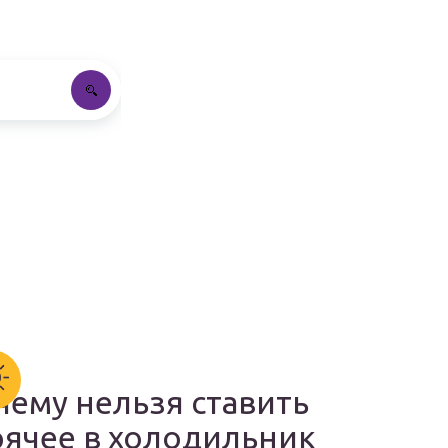
чему нельзя ставить
рячее в холодильник