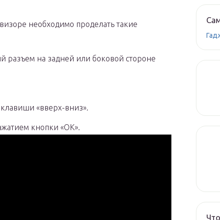
Сам
визоре необходимо проделать такие
Гад
ий разъем на задней или боковой стороне
.
 клавиши «вверх-вниз».
ажатием кнопки «ОК».
Что