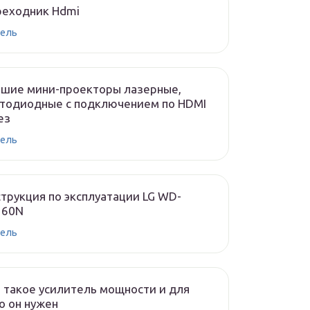
реходник Hdmi
ель
чшие мини-проекторы лазерные,
тодиодные с подключением по HDMI
ез
ель
трукция по эксплуатации LG WD-
160N
ель
 такое усилитель мощности и для
о он нужен