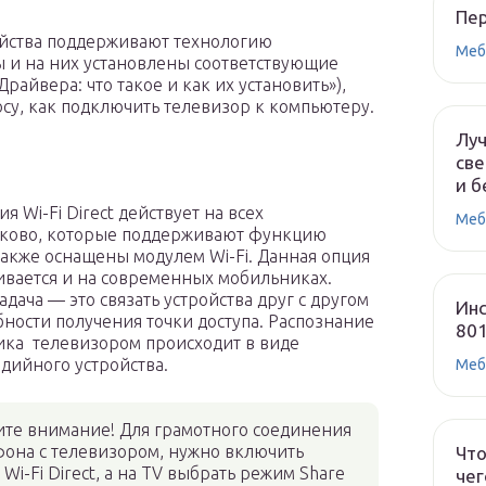
Пе
тройства поддерживают технологию
Меб
 и на них установлены соответствующие
Драйвера: что такое и как их установить»),
су, как подключить телевизор к компьютеру.
Лу
све
и б
я Wi-Fi Direct действует на всех
Меб
ково, которые поддерживают функцию
 также оснащены модулем Wi-Fi. Данная опция
вается и на современных мобильниках.
адача — это связать устройства друг с другом
Инс
бности получения точки доступа. Распознание
80
ка телевизором происходит в виде
дийного устройства.
Меб
ите внимание! Для грамотного соединения
она с телевизором, нужно включить
Что
Wi-Fi Direct, а на TV выбрать режим Share
чег