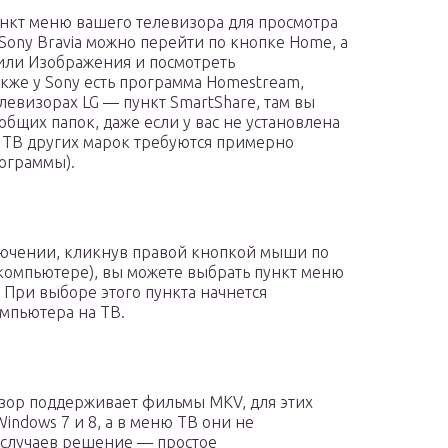
ункт меню вашего телевизора для просмотра
Sony Bravia можно перейти по кнопке Home, а
или Изображения и посмотреть
кже у Sony есть программа Homestream,
телевизорах LG — пункт SmartShare, там вы
бщих папок, даже если у вас не установлена
 ТВ других марок требуются примерно
рограммы).
ючении, кликнув правой кнопкой мыши по
 компьютере), вы можете выбрать пункт меню
 При выборе этого пункта начнется
омпьютера на ТВ.
изор поддерживает фильмы MKV, для этих
indows 7 и 8, а в меню ТВ они не
 случаев решение — простое