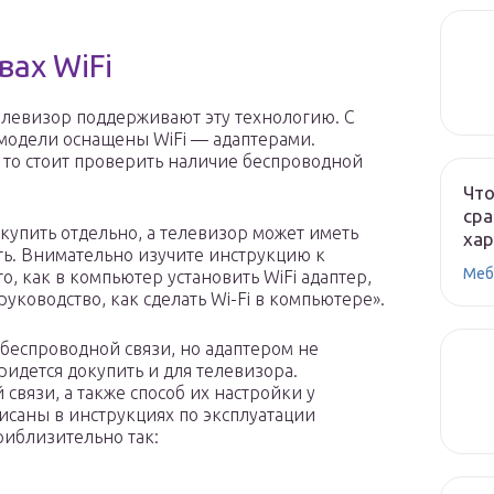
вах WiFi
телевизор поддерживают эту технологию. С
 модели оснащены WiFi — адаптерами.
, то стоит проверить наличие беспроводной
Что
сра
купить отдельно, а телевизор может иметь
ха
ть. Внимательно изучите инструкцию к
Меб
о, как в компьютер установить WiFi адаптер,
руководство, как сделать Wi-Fi в компьютере».
беспроводной связи, но адаптером не
придется докупить и для телевизора.
вязи, а также способ их настройки у
исаны в инструкциях по эксплуатации
риблизительно так: