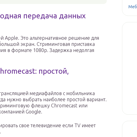
Меб
водная передача данных
й Apple. Это альтернативное решение для
 большой экран. Стриминговая приставка
ия в формате 1080р. Задержка недолгая
romecast: простой,
й трансляцией медиафайлов с мобильника
огда нужно выбрать наиболее простой вариант.
стриминговую флешку Chromecast или
компанией Google.
ировать свое телевидение если TV имеет
.