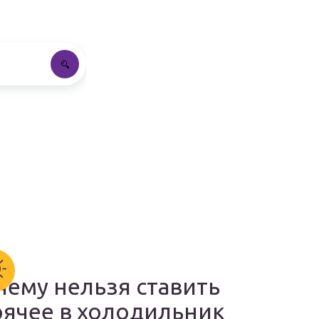
чему нельзя ставить
рячее в холодильник