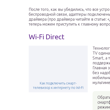
После того, как вы убедились, что все ус
беспроводной связи, адаптеры подключены
драйвера (про драйвера читайте в статье: «
теперь можем приступить к главному вопро
Wi-Fi Direct
Технологи
TV одина
Smart, а
поддержи
Главная з
без надо
мобильни
мультиме
Как подключить смарт-
телевизор к интернету по Wi-Fi
Обрат
смартф
режим 