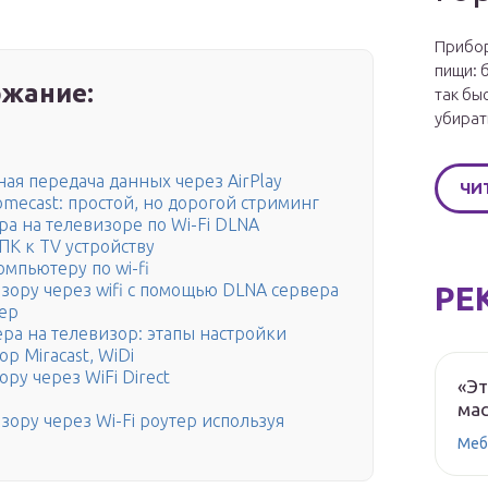
Прибор
пищи: 
жание:
так бы
убират
ая передача данных через AirPlay
ЧИ
mecast: простой, но дорогой стриминг
а на телевизоре по Wi-Fi DLNA
ПК к TV устройству
мпьютеру по wi-fi
РЕ
зору через wifi с помощью DLNA сервера
ер
ра на телевизор: этапы настройки
 Miracast, WiDi
ру через WiFi Direct
«Эт
мас
ору через Wi-Fi роутер используя
Меб