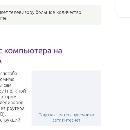
ляет телевизору большое количество
ome
с компьютера на
A
 способа
помимо
ы сам
 (т.е. к той
 котором
елевизоров
без роутера,
В).
Подключаем телеприемник к
нструкций
сети Интернет