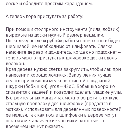
доске и обведите простым карандашом.
А теперь пора приступать за работу:
При помощи столярного инструмента (пила, лобзик)
вырежьте из доски нужный размер вешалки.
Поскольку после «грубой» работы поверхность будет
шершавой, ее необходимо отшлифовать. Слегка
намочите дерево и дождитесь, когда оно подсохнет –
теперь можно приступать к шлифовке доски вдоль
волокон.
Края дерева нужно слегка закруглить, чтобы лак при
нанесении хорошо ложился. Закругления лучше
делать при помощи мелкозернистой наждачной
шкурки (бобышки), угол – 45оС. Бобышка хорошо
справится с задачей и позволит сделать гладкие углы.
В строительных магазинах можно встретить тонкую
стальную проволоку для шлифовки (продается в
мотках). Использовать для деревянных поверхностей
ее нельзя, так как после шлифовки в дереве могут
остаться металлические частички, которые со
временем начнут ржаветь.