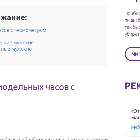
Прибор
жание:
пищи: 
так бы
асов с термометром
убират
еские мужские
нные мужские
ЧИ
РЕ
модельных часов с
«Эт
мас
Меб
ебя всю обработку данных и отсчёт времени,