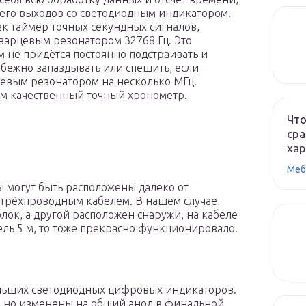
 его выходов со светодиодным индикатором.
к таймер точных секундных сигналов,
варцевым резонатором 32768 Гц. Это
м не придётся постоянно подстраивать и
збежно запаздывать или спешить, если
евым резонатором на несколько МГц.
ем качественный точный хронометр.
Что
сра
ха
Меб
 могут быть расположены далеко от
 трёхпроводным кабелем. В нашем случае
лок, а другой расположен снаружи, на кабеле
ель 5 м, то тоже прекрасно функционировало.
льших светодиодных цифровых индикаторов.
, но изменены на общий анод в финальной