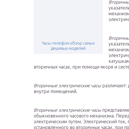
Вторичны
указател
механизм
электрич
Вторичны
Часы-телефон обзор самых
указател
дешевых моделей
механизм
электрич
катушкам
вторичных часах, при помощи якоря и сист
Вторичные электрические часы
различают: 
внутри помещений.
Вторичные электрические часы
представляю
обыкновенного часового механизма. Пере
электрическим путем. Электрический ток, 
установленного во вторичных часах, при п