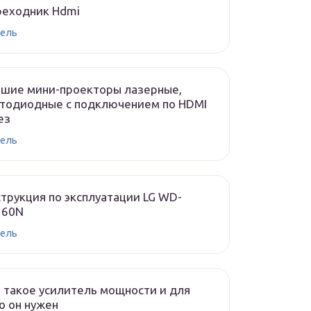
реходник Hdmi
ель
чшие мини-проекторы лазерные,
тодиодные с подключением по HDMI
ез
ель
трукция по эксплуатации LG WD-
160N
ель
 такое усилитель мощности и для
о он нужен