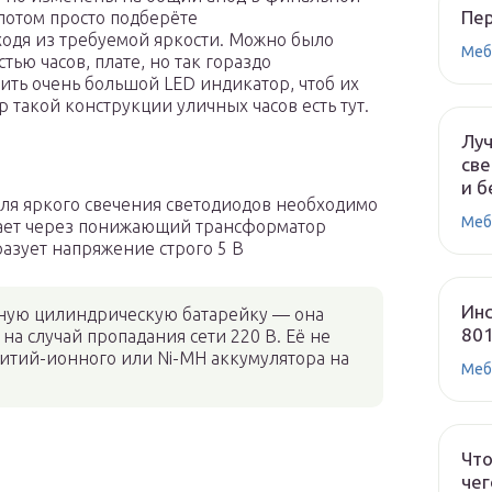
Пе
потом просто подберёте
одя из требуемой яркости. Можно было
Меб
тью часов, плате, но так гораздо
ить очень большой LED индикатор, чтоб их
 такой конструкции уличных часов есть тут.
Лу
све
и б
для яркого свечения светодиодов необходимо
Меб
упает через понижающий трансформатор
разует напряжение строго 5 В
Инс
ную цилиндрическую батарейку — она
80
на случай пропадания сети 220 В. Её не
литий-ионного или Ni-MH аккумулятора на
Меб
Что
чег