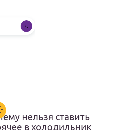
чему нельзя ставить
рячее в холодильник