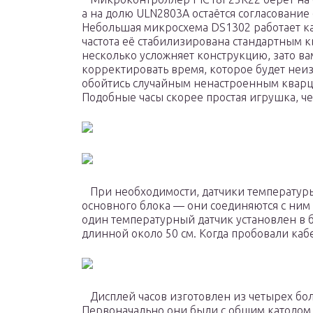
а на долю ULN2803A остаётся согласование
Небольшая микросхема DS1302 работает ка
частота её стабилизирована стандартным к
несколько усложняет конструкцию, зато ва
корректировать время, которое будет неи
обойтись случайным ненастроенным кварц
Подобные часы скорее простая игрушка, ч
При необходимости, датчики температуры
основного блока — они соединяются с ним
один температурный датчик установлен в б
длинной около 50 см. Когда пробовали каб
Дисплей часов изготовлен из четырех бо
Первоначально они были с общим катодом