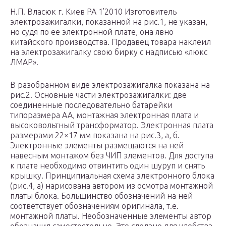
Н.П. Власюк г. Киев РА 1’2010 Изготовитель
электрозажигалки, показанной на рис.1, не указан,
но судя по ее электронной плате, она явно
китайского производства. Продавец товара наклеил
на электрозажигалку свою бирку с надписью «люкс
ЛМАР».
В разобранном виде электрозажигалка показана на
рис.2. Основные части электрозажигалки: две
соединенные последовательно батарейки
типоразмера АА, монтажная электронная плата и
высоковольтный трансформатор. Электронная плата
размерами 22×17 мм показана на рис.3, а, б.
Электронные элементы размещаются на ней
навесным монтажом без ЧИП элементов. Для доступа
к плате необходимо отвинтить один шуруп и снять
крышку. Принципиальная схема электронного блока
(рис.4, а) нарисована автором из осмотра монтажной
платы блока. Большинство обозначений на ней
соответствует обозначениям оригинала, т.е.
монтажной платы. Необозначенные элементы автор