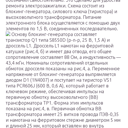
обозначил самостоятельно. Это сделано для удобства
ремонта электрозажигалки. Схема состоит из
блокинг-генератора, силового ключа (тиристора) и
высоковольтного трансформатора. Питание
электронного блока осуществляется с помощью двух
элементов по 1,5 В, соединенных последовательно.
Основу блокинг-генератора составляет
транзистор Q1 типа S8550D (р-n-р, 25 В, 1,5 А) и
дроссель L1. Дроссель L1 намотан на ферритовой
катушке (рис.4, б) и имеет два отвода, его общее
сопротивление составляет 88 Ом, а индуктивность —
43,4 мГн. Номиналы сопротивлений отдельных
обмоток дросселя показаны на рис.4, а. Переменное
напряжение от блокинг-генератора выпрямляется
диодом D1 (1N4007) и поступает на тиристор VS1
типа PCR606J (600 В, 0,6 А), который работает в
ключевом режиме, обеспечивая импульсы на
первичную обмотку высоковольтного (ВВ)
трансформатора ТР1. Форма этих импульсов
показана на рис.4, в. Первичная обмотка ВВ
трансформатора имеет 25 витков провода ПЭВ-0,35
и намотана на ферритовом стержне диаметром 5 мм
и длиной 25 мм, который вставлен во внутрь