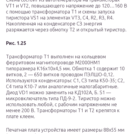
VT1 и VT2, повышающего напряжение до 120…160 В
с помощью трансформатора Т1 и схемы запуска
тиристора VS1 на элементах VT3, С4, R2, R3, R4.
Накопленная на конденсаторе СЗ энергия
разряжается через обмотку Т2 и открытый тиристор.
Рис. 1.25
Трансформатор Т1 выполнен на кольцевом
ферритовом магнитопроводе М2000НМ1
типоразмера К16х10х4,5 мм. Обмотка 1 содержит 10
витков, 2 — 650 витков проводом ПЭЛШО-0,12.
Используются конденсаторы: С1, СЗ типа К50-35; С2,
С4 типа К10-7 или аналогичные малогабаритные.
Диод VD1 можно заменить на КД102А, Б. S1 —
микровключатель типа ПД-9-2. Тиристор можно
использовать любой, с рабочим напряжением не
менее 200 В. Трансформаторы Т1 и Т2 крепятся к
плате клеем.
Печатная плата устройства имеет размеры 88х55 мм