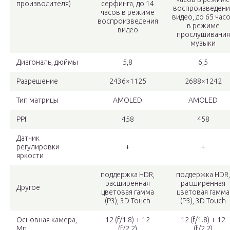
производителя)
серфинга, до 14
воспроизведени
часов в режиме
видео, до 65 час
воспроизведения
в режиме
видео
прослушивания
музыки
Диагональ, дюймы
5,8
6,5
Разрешение
2436×1125
2688×1242
Тип матрицы
AMOLED
AMOLED
PPI
458
458
Датчик
регулировки
+
+
яркости
поддержка HDR,
поддержка HDR,
расширенная
расширенная
Другое
цветовая гамма
цветовая гамма
(P3), 3D Touch
(P3), 3D Touch
Основная камера,
12 (f/1.8) + 12
12 (f/1.8) + 12
Мп
(f/2.2)
(f/2.2)