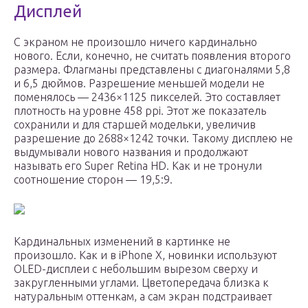
Дисплей
С экраном не произошло ничего кардинально
нового. Если, конечно, не считать появления второго
размера. Флагманы представлены с диагоналями 5,8
и 6,5 дюймов. Разрешение меньшей модели не
поменялось — 2436×1125 пикселей. Это составляет
плотность на уровне 458 ppi. Этот же показатель
сохранили и для старшей модельки, увеличив
разрешение до 2688×1242 точки. Такому дисплею не
выдумывали нового названия и продолжают
называть его Super Retina HD. Как и не тронули
соотношение сторон — 19,5:9.
Кардинальных изменений в картинке не
произошло. Как и в iPhone X, новинки используют
OLED-дисплеи c небольшим вырезом сверху и
закругленными углами. Цветопередача близка к
натуральным оттенкам, а сам экран подстраивает