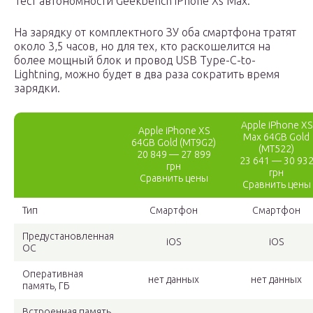
Тест автономности Geekbench iPhone Xs Max:
На зарядку от комплектного ЗУ оба смартфона тратят
около 3,5 часов, но для тех, кто раскошелится на
более мощный блок и провод USB Type-C-to-
Lightning, можно будет в два раза сократить время
зарядки.
Apple iPhone XS
Apple iPhone XS
Max 64GB Gold
64GB Gold (MT9G2)
(MT522)
20 849 — 27 899
23 641 — 30 93
грн
грн
Сравнить цены
Сравнить цены
Тип
Смартфон
Смартфон
Предустановленная
iOS
iOS
ОС
Оперативная
нет данных
нет данных
память, ГБ
Встроенная память,