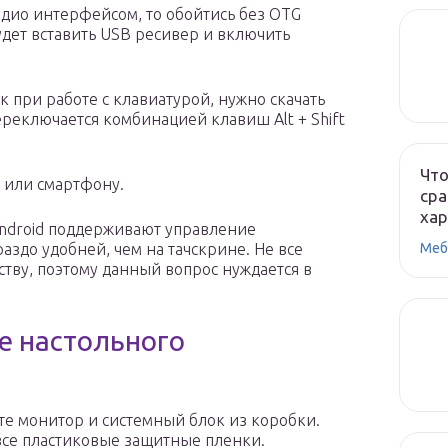
радио интерфейсом, то обойтись без OTG
удет вставить USB ресивер и включить
ык при работе с клавиатурой, нужно скачать
ереключается комбинацией клавиш Alt + Shift
Что
 или смартфону.
сра
ха
ndroid поддерживают управление
Меб
раздо удобней, чем на тачскрине. Не все
ству, поэтому данный вопрос нуждается в
е настольного
те монитор и системный блок из коробки.
все пластиковые защитные пленки.