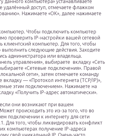
у данного компьютера» устанавливаете
е удалённый доступ, отмечаете флажком
бованию». Нажимаете «ОК», далее нажимаете
компьютер. Чтобы подключить компьютер
имо проверить IP-настройки вашей сетевой
ь клиентский компьютер. Для того, чтобы
о выполнить следующие действия. Заходите
ись администратора или владельца.
анель управления», выбираете вкладку «Сеть
 выбираете «Сетевые подключения». Правой
окальной сети», затем отмечаете команду
е вкладку — «Протокол интернета (TCP/IP)»,
уемые этим подключением». Нажимаете на
кладку «Получить IP-адрес автоматически».
 если они возникают при вашем
ожет происходить это из-за того, что во
ем подключении к интернету для сети
0.1. Для того, чтобы ликвидировать конфликт
них компьютерах получение IP-адреса
ому свой уникальный IP. Очень часто