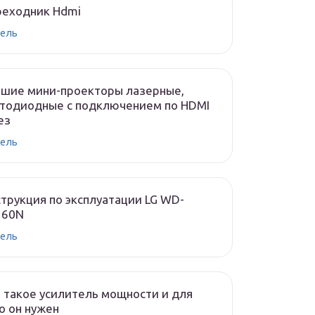
реходник Hdmi
ель
чшие мини-проекторы лазерные,
тодиодные с подключением по HDMI
ез
ель
трукция по эксплуатации LG WD-
160N
ель
 такое усилитель мощности и для
о он нужен