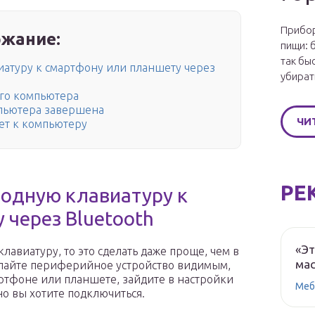
Прибор
жание:
пищи: 
так бы
иатуру к смартфону или планшету через
убират
ого компьютера
пьютера завершена
ЧИ
ет к компьютеру
РЕ
одную клавиатуру к
 через Bluetooth
«Эт
лавиатуру, то это сделать даже проще, чем в
мас
елайте периферийное устройство видимым,
ртфоне или планшете, зайдите в настройки
Меб
но вы хотите подключиться.