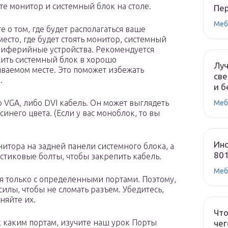
те монитор и системный блок на столе.
Пе
Меб
е о том, где будет располагаться ваше
место, где будет стоять монитор, системный
риферийные устройства. Рекомендуется
ить системный блок в хорошо
Лу
ваемом месте. Это поможет избежать
све
.
и б
 VGA, либо DVI кабель. Он может выглядеть
Меб
инего цвета. (Если у вас моноблок, то вы
Инс
итора на задней панели системного блока, а
80
астиковые болты, чтобы закрепить кабель.
Меб
 только с определенными портами. Поэтому,
силы, чтобы не сломать разъем. Убедитесь,
няйте их.
Что
к каким портам, изучите наш урок Порты
чег