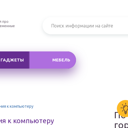
л про
ременные
ГАДЖЕТЫ
МЕБЕЛЬ
ния к компьютеру
По
ия к компьютеру
го