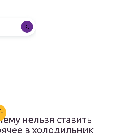
чему нельзя ставить
рячее в холодильник