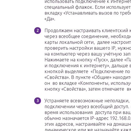
использовать подключение к Интернет
специальный флажок. Если использует
вкладку «Устанавливать вызов по тре
«Да».
Продолжаем настраивать клиентский 
через всеобщее соединение, необход
карты локальной сети, далее настроит
проверить настройки вашего IP, нужн
на компьютер через вашу учётную зап
Нажимаете на кнопку «Пуск», далее «П
и подключения к интернету», дальше
кнопкой выделяете «Подключение по л
«Свойства». В пункте «Общие» находит
он во вкладке «Компоненты, использ
кнопку «Свойства», затем отмечаете в
Устраняете всевозможные неполадки,
подключении через всеобщий доступ. М
время использования доступа при ваш
обычно назначается IP-адрес 192.168.
этих адресов, настраивайте на домаш
динамическое или же назначайте кажд