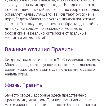
хуже европейских аналогов, а по технологичности
зачастую в разы их превосходят. Но одно остается
неизменным — китайское качество сборки нередко
оставляет желать лучшего. Так считают русские, и
переубедить общество с устоявшимися понятиями
сложно. Поэтому предлагаем разобраться, достойны
ли покупки совсем не немецкие, морально
российские и реально китайские стиральные
машинки-автомат Kraft.
Важные отличия.Править
Когда вы начинаете играть в ТФК после»ванильного»
Minecraft,вы должны усвоить несколько ключевых
различий,которые важны для понимания с самого
начала игры.
Жизнь.
Править
Заместо сердец здоровье здесь представлено
красным индикатором.При первом спауне ваше
максимальное значение здоровье будет равняться