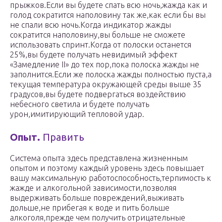
прыжков.Если вы будете спать всю ночь,жажда как и
голод сократится наполовину так же,как если бы вы
не спали всю ночь.Когда индикатор жажды
сократится наполовину,вы больше не сможете
использовать спринт.Когда от полоски останется
25%,вы будете получать невидимый эффект
«Замедление II» до тех пор,пока полоска жажды не
заполнится.Если же полоска жажды полностью пуста,а
текущая температура окружающей среды выше 35
градусов,вы будете подвергаться воздействию
небесного светила и будете получать
урон,имитирующий тепловой удар.
Опыт.
Править
Система опыта здесь представлена жизненным
опытом и поэтому каждый уровень здесь повышает
вашу максимальную работоспособность,терпимость к
жажде и алкогольной зависимости,позволяя
выдерживать больше повреждений,выживать
дольше,не прибегая к воде и пить больше
алкоголя,прежде чем получить отрицательные