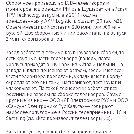
Сборочное производство LCD–телевизоров и
мониторов под брендом Philips в Шушарах китайская
TPV Technology запустила в 2011 году на
арендованных у АКМ Logistic площадях (20 тыс. м2).
Объем инвестиций составил $30 млн, или 900 млн
рублей. Две сборочные линии рассчитаны на выпуск
2 млн телевизоров в год.
Завод работает в режиме крупноузловой сборки, то
есть крупные части телевизора (панель, плата,
корпус) приходят в Шушары из Китая и Польши. На
заводе к плате припаивают разъем, соединяют все
части телевизора проводами, укладывают в корпус,
скрепляют его винтами, настраивают, тестируют и
упаковывают. По такой технологии работают все
российские заводы по сборке телевизоров. Самые
крупные из них — ООО «ЛГ Электроникс РУС» и ООО
«Самсунг Электроникс Рус Калуга» — собирают
наиболее популярные в России телеприемники LG и
Samsung (см. «Кто производит телевизоры…»).
За счет крупноузловой сборки производители