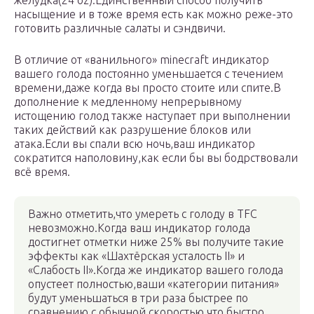
желудка(24 oz).Единственный способ получить
насыщение и в тоже время есть как можно реже-это
готовить различные салаты и сэндвичи.
В отличие от «ванильного» minecraft индикатор
вашего голода постоянно уменьшается с течением
времени,даже когда вы просто стоите или спите.В
дополнение к медленному непрерывному
истощению голод также наступает при выполнении
таких действий как разрушение блоков или
атака.Если вы спали всю ночь,ваш индикатор
сократится наполовину,как если бы вы бодрствовали
всё время.
Важно отметить,что умереть с голоду в TFC
невозможно.Когда ваш индикатор голода
достигнет отметки ниже 25% вы получите такие
эффекты как «Шахтёрская усталость II» и
«Слабость II».Когда же индикатор вашего голода
опустеет полностью,ваши «категории питания»
будут уменьшаться в три раза быстрее по
сравнению с обычной скоростью,что быстро