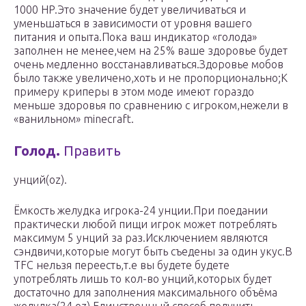
1000 HP.Это значение будет увеличиваться и
уменьшаться в зависимости от уровня вашего
питания и опыта.Пока ваш индикатор «голода»
заполнен не менее,чем на 25% ваше здоровье будет
очень медленно восстанавливаться.Здоровье мобов
было также увеличено,хоть и не пропорционально;К
примеру криперы в этом моде имеют гораздо
меньше здоровья по сравнению с игроком,нежели в
«ванильном» minecraft.
Голод.
Править
унций(oz).
Ёмкость желудка игрока-24 унции.При поедании
практически любой пищи игрок может потреблять
максимум 5 унций за раз.Исключением являются
сэндвичи,которые могут быть съедены за один укус.В
TFC нельзя переесть,т.е вы будете будете
употреблять лишь то кол-во унций,которых будет
достаточно для заполнения максимального объёма