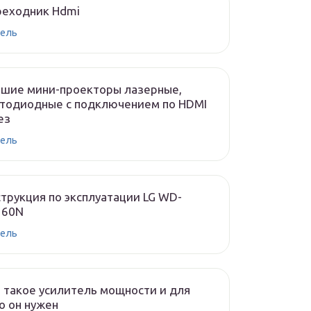
реходник Hdmi
ель
чшие мини-проекторы лазерные,
тодиодные с подключением по HDMI
ез
ель
трукция по эксплуатации LG WD-
160N
ель
 такое усилитель мощности и для
о он нужен