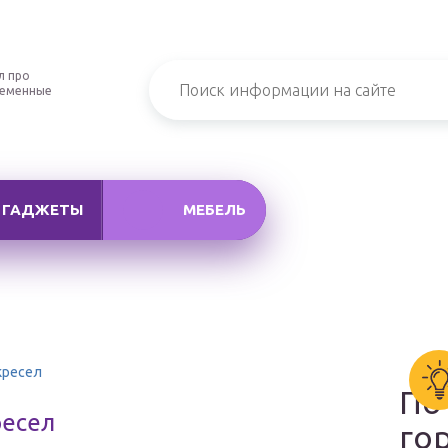
л про
ременные
ГАДЖЕТЫ
МЕБЕЛЬ
кресел
По
ресел
го