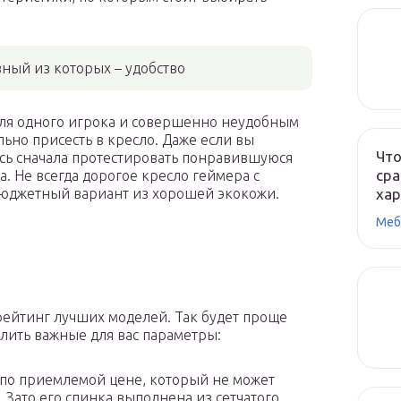
вный из которых – удобство
для одного игрока и совершенно неудобным
льно присесть в кресло. Даже если вы
Что
есь сначала протестировать понравившуюся
сра
. Не всегда дорогое кресло геймера с
ха
 бюджетный вариант из хорошей экокожи.
Меб
рейтинг лучших моделей. Так будет проще
лить важные для вас параметры:
по приемлемой цене, который не может
 Зато его спинка выполнена из сетчатого