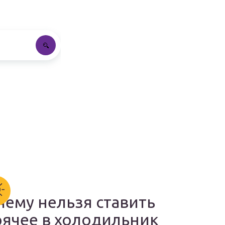
чему нельзя ставить
рячее в холодильник