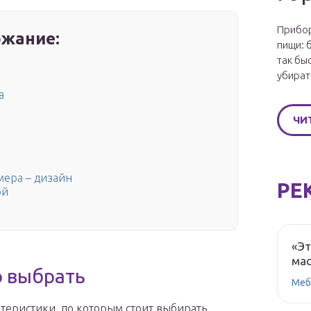
Прибор
жание:
пищи: 
так бы
убират
а
ЧИ
мера – дизайн
РЕ
ой
«Эт
мас
о выбрать
Меб
теристики, по которым стоит выбирать