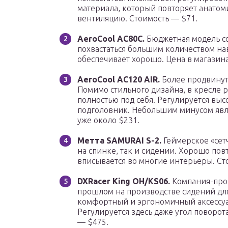
материала, который повторяет анатом
вентиляцию. Стоимость — $71.
AeroCool AC80С.
Бюджетная модель с
похвастаться большим количеством н
обеспечивает хорошо. Цена в магазина
AeroCool AC120 AIR.
Более продвинут
Помимо стильного дизайна, в кресле ра
полностью под себя. Регулируется выс
подголовник. Небольшим минусом явля
уже около $231.
Метта SAMURAI S-2.
Геймерское «сет
на спинке, так и сидении. Хорошо пов
вписывается во многие интерьеры. Ст
DXRacer King OH/KS06.
Компания-прои
прошлом на производстве сидений для
комфортный и эргономичный аксессуа
Регулируется здесь даже угол поворот
— $475.