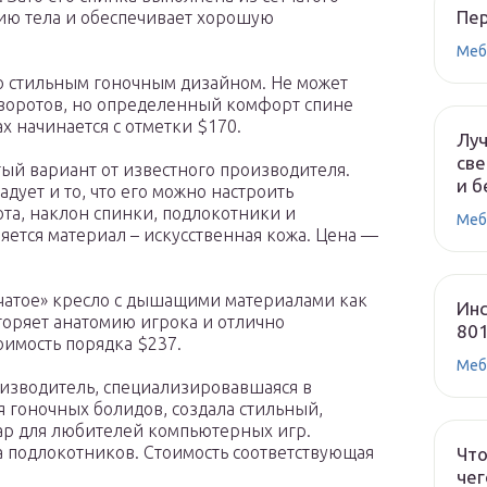
Пе
ию тела и обеспечивает хорошую
Меб
о стильным гоночным дизайном. Не может
аворотов, но определенный комфорт спине
х начинается с отметки $170.
Лу
све
ый вариант от известного производителя.
и б
дует и то, что его можно настроить
ота, наклон спинки, подлокотники и
Меб
ется материал – искусственная кожа. Цена —
чатое» кресло с дышащими материалами как
Инс
торяет анатомию игрока и отлично
80
оимость порядка $237.
Меб
зводитель, специализировавшаяся в
 гоночных болидов, создала стильный,
р для любителей компьютерных игр.
а подлокотников. Стоимость соответствующая
Что
чег