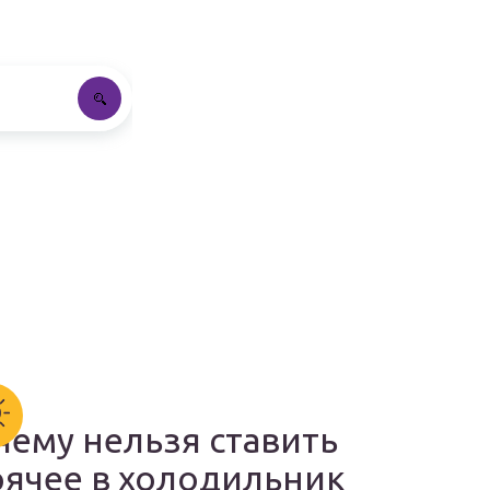
чему нельзя ставить
рячее в холодильник