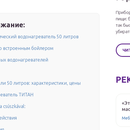
Прибор
пищи: 
жание:
так бы
убират
ческий водонагреватель 50 литров
со встроенным бойлером
ЧИ
ых водонагревателей
РЕ
и 50 литров: характеристики, цены
реватель ТИТАН
«Эт
a csúszkával:
мас
ействия
Меб
ия