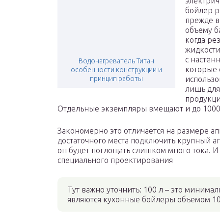
электрич
бойлер р
прежде в
объему ба
когда ре
жидкости
с настенн
Водонагреватель Титан
которые 
особенности конструкции и
принцип работы
использо
лишь для
продукци
Отдельные экземпляры вмещают и до 1000
Закономерно это отличается на размере ап
достаточного места подключить крупный аг
он будет поглощать слишком много тока. И
специального проектирования
Тут важно уточнить: 100 л – это миним
являются кухонные бойлеры объемом 10, 