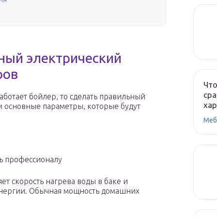
ный электрический
ров
Что
сра
работает бойлер, то сделать правильный
ха
им основные параметры, которые будут
Меб
ть профессионалу
т скорость нагрева воды в баке и
энергии. Обычная мощность домашних