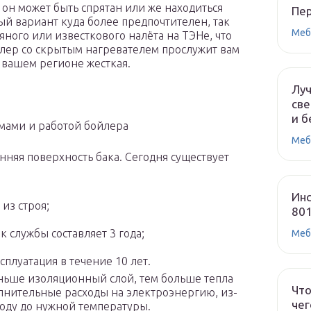
он может быть спрятан или же находиться
Пе
ый вариант куда более предпочтителен, так
Меб
ного или известкового налёта на ТЭНе, что
йлер со скрытым нагревателем прослужит вам
 вашем регионе жесткая.
Лу
све
и б
мами и работой бойлера
Меб
нняя поверхность бака. Сегодня существует
Инс
из строя;
80
 службы составляет 3 года;
Меб
сплуатация в течение 10 лет.
ньше изоляционный слой, тем больше тепла
Что
полнительные расходы на электроэнергию, из-
чег
воду до нужной температуры.