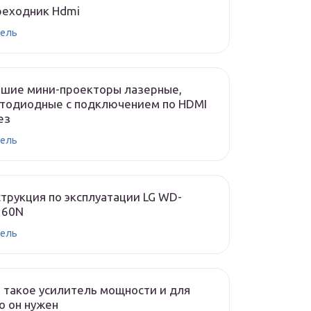
реходник Hdmi
ель
чшие мини-проекторы лазерные,
тодиодные с подключением по HDMI
ез
ель
трукция по эксплуатации LG WD-
160N
ель
 такое усилитель мощности и для
о он нужен