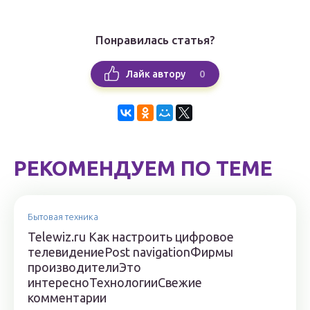
Понравилась статья?
0
Лайк автору
РЕКОМЕНДУЕМ ПО ТЕМЕ
Бытовая техника
Telewiz.ru Как настроить цифровое
телевидениеPost navigationФирмы
производителиЭто
интересноТехнологииСвежие
комментарии